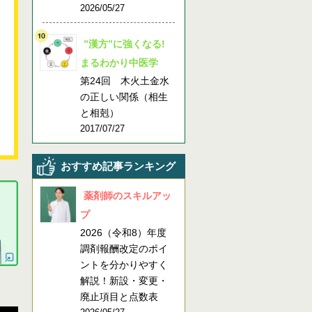
2026/05/27
”漢方”に強くなる!
まるわかり中医学
第24回 木火土金水
の正しい関係（相生
と相剋）
2017/07/27
おすすめ記事ランキング
薬剤師のスキルアッ
プ
2026（令和8）年度
調剤報酬改定のポイ
ントを分かりやすく
解説！新設・変更・
廃止項目と点数表