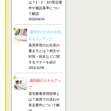
は？1・2・3の算定要
件や施設基準につい
て解説
2025/04/24
薬学生のためのお役
立ちコンテンツ
薬局実習のお礼状の
書き方とは？例文や
封筒・宛名などに関
するマナーを紹介
2021/11/08
薬剤師のスキルアッ
プ
居宅療養管理指導と
は？薬局での流れや
算定要件について解
説