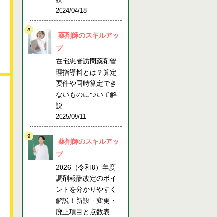
2024/04/18
薬剤師のスキルアッ
プ
在宅患者訪問薬剤管
理指導料とは？算定
要件や同時算定でき
ないものについて解
説
2025/09/11
薬剤師のスキルアッ
プ
2026（令和8）年度
調剤報酬改定のポイ
ントを分かりやすく
解説！新設・変更・
廃止項目と点数表