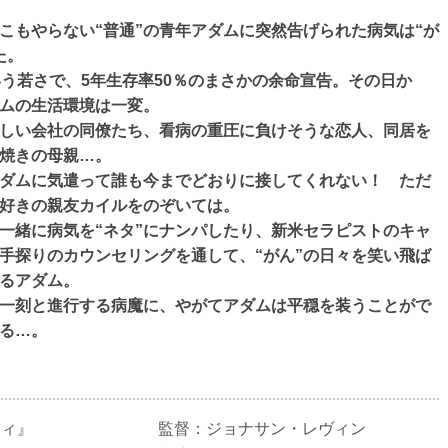
こもやらない“普通”の青年アダムに突然告げられた病気は“が
た。
いう若さで、5年生存率50％のまさかの余命宣告。その日か
ムの生活環境は一変。
しい会社の同僚たち、看病の重圧に負けそうな恋人、同居を
焼きの母親…。
ダムに気遣って誰も今までどおりに接してくれない！ ただ
好きの親友カイルをのぞいては。
一緒に病気を“ネタ”にナンパしたり、新米セラピストのキャ
手探りのカウンセリングを通して、“がん”の日々を笑い飛ば
るアダム。
一刻と進行する病魔に、やがてアダムは平穏を装うことがで
る…。
ティ』
監督：ジョナサン・レヴィン