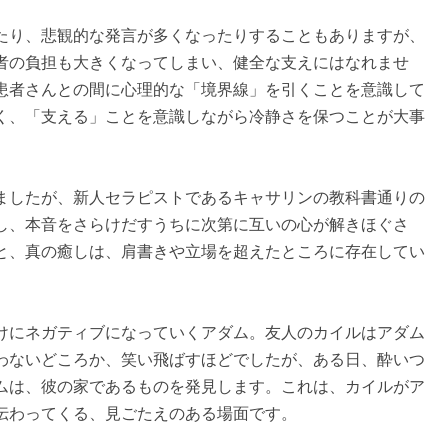
たり、悲観的な発言が多くなったりすることもありますが、
者の負担も大きくなってしまい、健全な支えにはなれませ
患者さんとの間に心理的な「境界線」を引くことを意識して
く、「支える」ことを意識しながら冷静さを保つことが大事
ましたが、新人セラピストであるキャサリンの教科書通りの
し、本音をさらけだすうちに次第に互いの心が解きほぐさ
と、真の癒しは、肩書きや立場を超えたところに存在してい
。
けにネガティブになっていくアダム。友人のカイルはアダム
わないどころか、笑い飛ばすほどでしたが、ある日、酔いつ
ムは、彼の家であるものを発見します。これは、カイルがア
伝わってくる、見ごたえのある場面です。