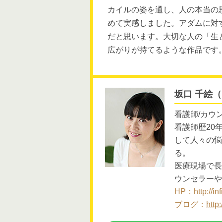
カイルの姿を通し、人の本当の
めて実感しました。アダムに対
だと思います。大切な人の「生
広がりが持てるような作品です
坂口 千絵
看護師/カウ
看護師歴20
して人々の悩
る。
医療現場で長
ウンセラーや
HP：
http://i
ブログ：
http