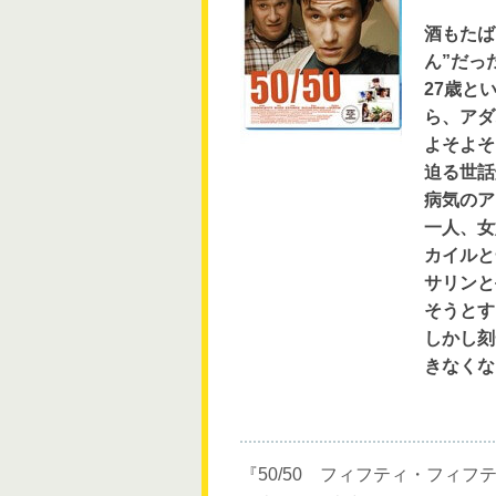
酒もたば
ん”だっ
27歳と
ら、アダ
よそよそ
迫る世話
病気のア
一人、女
カイルと
サリンと
そうとす
しかし刻
きなくな
『50/50 フィフティ・フィフ