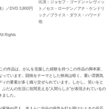
出演：ジョセフ・ゴードン＝レヴィッ
抜）／DVD 3,800円
ト／セス・ローゲン／アナ・ケンドリ
ック／ブライス・ダラス・ハワード
他
ll Rights
たこの作品は、がんを克服した経験を持つこの作品の脚本家、
なっています。闘病をテーマとした映画は暗く、重い雰囲気
ディの要素が多く織り交ぜられています。しかし、笑いをと
、ふだんの生活に垣間見える“人間らしさ”が表現されているの
きました。
が家族や恋人、友人らに自分の病気を打ち明けたときの反応