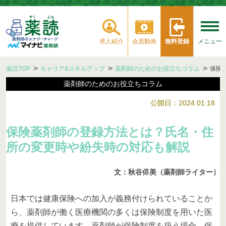
求人紹介
会員動画
無料登録
メニュー
薬読TOP
キャリア&スキルアップ
薬剤師のためのお役立ちコラム
保険
薬剤師のためのお役立ちコラム
公開日：2024.01.18
保険薬剤師の登録方法とは？氏名・住
所の変更時や紛失時の対応も解説
文：秋谷侭美（薬剤師ライター）
日本では健康保険への加入が義務付けられていることか
ら、薬剤師が働く医療機関の多くは保険制度を用いた医
療を提供しています。薬剤師が保険制度を扱う場合、保