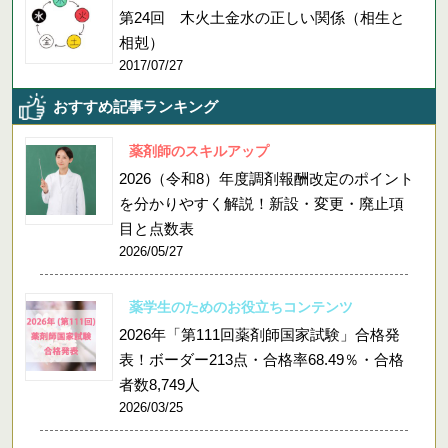
第24回 木火土金水の正しい関係（相生と
相剋）
2017/07/27
おすすめ記事ランキング
薬剤師のスキルアップ
2026（令和8）年度調剤報酬改定のポイント
を分かりやすく解説！新設・変更・廃止項
目と点数表
2026/05/27
薬学生のためのお役立ちコンテンツ
2026年「第111回薬剤師国家試験」合格発
表！ボーダー213点・合格率68.49％・合格
者数8,749人
2026/03/25