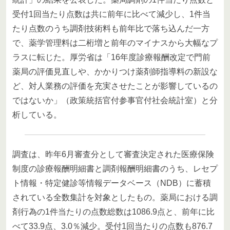
受付1回当たり点数は共に前年に比べて減少し、1件当
たり点数のうち調剤技術料も前年比で落ち込んだ一方
で、薬学管理料は二桁増と前年のマイナスから大幅なプ
ラスに転じた。厚労省は「16年度診療報酬改定で門前
薬局の評価見直しや、かかりつけ薬剤師指導料の新設な
ど、対人業務の評価を充実させたことが影響しているの
ではないか」（政策統括官付参事官付社会統計室）と分
析している。
調査は、昨年6月審査分として審査決定された医療保険
制度の診療報酬明細書と調剤報酬明細書のうち、レセプ
ト情報・特定健診等情報データベース（NDB）に蓄積
されている全数集計を対象としたもの。薬局における調
剤行為の1件当たりの点数総数は1086.9点と、前年に比
べて33.9点、3.0％減少。受付1回当たりの点数も876.7