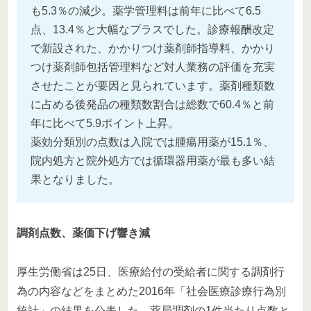
も5.3％の減少。薬学管理料は前年に比べて6.5
点、13.4％と大幅なプラスでした。診療報酬改定
で新設された、かかりつけ薬剤師指導料、かかり
つけ薬剤師包括管理料など対人業務の評価を充実
させたことが要因と見られています。薬剤種類数
に占める後発品の種類数割合は総数で60.4％と前
年に比べて5.9ポイント上昇。
薬効分類別の点数は入院では腫瘍用薬が15.1％、
院内処方と院外処方では循環器用薬が最も多い結
果となりました。
調剤点数、薬価下げ響き減
厚生労働省は25日、医療給付の受給者に関する調剤行
為の内容などをまとめた2016年「社会医療診療行為別
統計」の結果を公表した。薬局調剤の1件当たり点数と