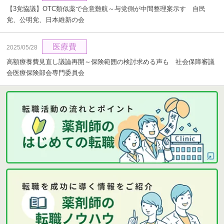
【3党協議】OTC類似薬で合意難航～与党側が中間整理案示す 自民
党、公明党、日本維新の会
医療費
2025/05/28
高額療養費見直し議論再開～保険範囲の検討求める声も 社会保障審議
会医療保険部会専門委員会