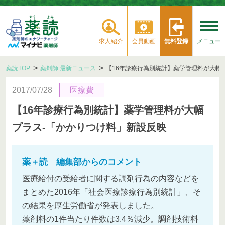
求人紹介
会員動画
無料登録
メニュー
薬読TOP
薬剤師 最新ニュース
【16年診療行為別統計】薬学管理料が大幅
2017/07/28
医療費
【16年診療行為別統計】薬学管理料が大幅
プラス‐「かかりつけ料」新設反映
薬＋読 編集部からのコメント
医療給付の受給者に関する調剤行為の内容などを
まとめた2016年「社会医療診療行為別統計」、そ
の結果を厚生労働省が発表しました。
薬剤料の1件当たり件数は3.4％減少。調剤技術料