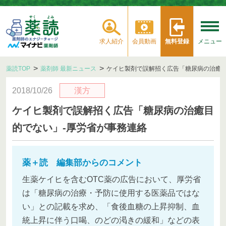
求人紹介
会員動画
無料登録
メニュー
薬読TOP
薬剤師 最新ニュース
ケイヒ製剤で誤解招く広告「糖尿病の治癒目
2018/10/26
漢方
ケイヒ製剤で誤解招く広告「糖尿病の治癒目
的でない」‐厚労省が事務連絡
薬＋読 編集部からのコメント
生薬ケイヒを含むOTC薬の広告において、厚労省
は「糖尿病の治療・予防に使用する医薬品ではな
い」との記載を求め、「食後血糖の上昇抑制、血
統上昇に伴う口喝、のどの渇きの緩和」などの表