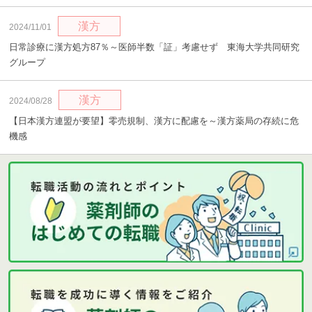
漢方
2024/11/01
日常診療に漢方処方87％～医師半数「証」考慮せず 東海大学共同研究
グループ
漢方
2024/08/28
【日本漢方連盟が要望】零売規制、漢方に配慮を～漢方薬局の存続に危
機感