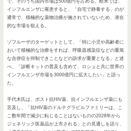
で、そのうち国内市場は500億円を占める。欧米では、
インフルエンザに罹患すると、「自宅で静養する」のが
通常で、積極的な薬物治療が施されていないため、潜在
的な市場を狙える。
ゾフルーザのターゲットとして、「特に小児や高齢者に
おいて積極的な治療をすれば、呼吸器感染症などの重篤
な合併症を抑制できことなどの訴求が重要となる」と述
べ、「診断キットの普及も含めて、ロシュと共に世界の
インフルエンザ市場を3000億円に拡大したい」と語っ
た。
手代木氏は、ポスト抗HIV薬、抗インフルエンザ薬にも
言及し、「抗HIV薬のドルテグラビルファミリーは、こ
こ数年間で減少に転じることはないものの2028年から
ジェネリック医薬品が上市される」との見通しを語り、