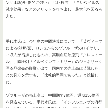
ンザB型が圧倒的に強い」「1回投与」「早いウイルス
減少効果」などのメリットを打ち出し、最大化を図る考
えだ。
手代木氏は、今年度の中間決算について、「英ヴィーブ
による抗HIV薬、ロシュからのゾフルーザのロイヤリテ
ィ収入が増加したものの、高脂血症治療剤『クレストー
ル』、降圧剤『イルベタンファミリー』のジェネリック
医薬品発売の影響が出て、国内での売上高は苦戦した」
との見方を示すも、「比較的堅調であった」と総括し
た。
ゾフルーザの売上高は、中間期で7億円、通期130億円
を見込んでいる。手代木氏は、「インフルエンザの流行