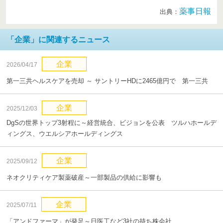
薬事日報
出典：
「企業」に関連するニュース
企業
2026/04/17
第一三共ヘルスケアを売却 ～ サントリーHDに2465億円で 第一三共
企業
2025/12/03
DgSの世界トップ3射程に～経営統合、ビジョンを公表 ツルハホールデ
ィングス、ウエルシアホールディングス
企業
2025/09/12
ネオクリティケア製薬破産～一部製品の供給に影響も
企業
2025/07/11
「アンドファーマ」が発足～日医工など3社の持ち株会社