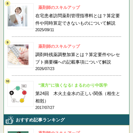
薬剤師のスキルアップ
在宅患者訪問薬剤管理指導料とは？算定要
件や同時算定できないものについて解説
2025/09/11
薬剤師のスキルアップ
調剤時残薬調整加算とは？算定要件やレセ
プト摘要欄への記載事項について解説
2026/07/23
”漢方”に強くなる! まるわかり中医学
第24回 木火土金水の正しい関係（相生と
相剋）
2017/07/27
おすすめ記事ランキング
薬剤師のスキルアップ