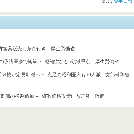
薬事日報
出典：
処方箋薬販売も条件付き 厚生労働省
の予防医療で施策 ～ 認知症など6領域重点 厚生労働省
部4校が定員削減へ ～ 充足の昭和医大も60人減 文部科学省
剤師の役割追加 ～ MFN価格政策にも言及 政府