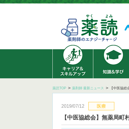
薬読TOP
薬剤師 最新ニュース
【中医協総
2019/07/12
医療
【中医協総会】無薬局町