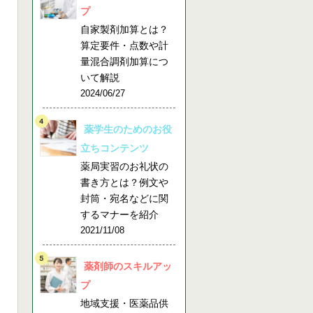
プ
自家製剤加算とは？
算定要件・点数や計
量混合調剤加算につ
いて解説
2024/06/27
薬学生のためのお役
立ちコンテンツ
薬局実習のお礼状の
書き方とは？例文や
封筒・宛名などに関
するマナーを紹介
2021/11/08
薬剤師のスキルアッ
プ
地域支援・医薬品供