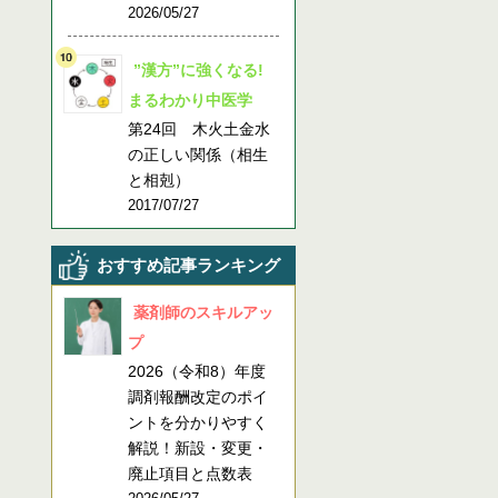
2026/05/27
”漢方”に強くなる!
まるわかり中医学
第24回 木火土金水
の正しい関係（相生
と相剋）
2017/07/27
おすすめ記事ランキング
薬剤師のスキルアッ
プ
2026（令和8）年度
調剤報酬改定のポイ
ントを分かりやすく
解説！新設・変更・
廃止項目と点数表