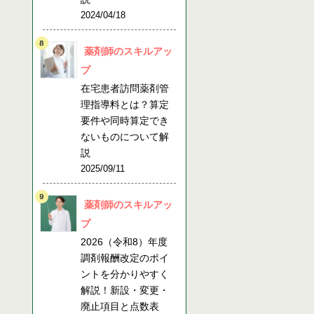
2024/04/18
薬剤師のスキルアッ
プ
在宅患者訪問薬剤管
理指導料とは？算定
要件や同時算定でき
ないものについて解
説
2025/09/11
薬剤師のスキルアッ
プ
2026（令和8）年度
調剤報酬改定のポイ
ントを分かりやすく
解説！新設・変更・
廃止項目と点数表