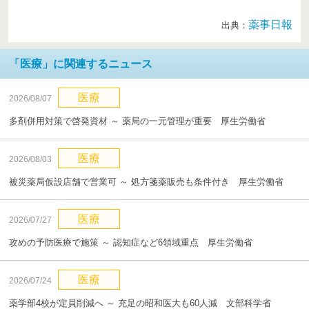
薬事日報
出典：
「医療」に関連するニュース
医療
2026/08/07
多剤併用対策で啓発資材 ～ 薬局の一元管理が重要 厚生労働省
医療
2026/08/03
被災薬局仮設店舗で営業可 ～ 処方箋薬販売も条件付き 厚生労働省
医療
2026/07/27
攻めの予防医療で施策 ～ 認知症など6領域重点 厚生労働省
医療
2026/07/24
薬学部4校が定員削減へ ～ 充足の昭和医大も60人減 文部科学省