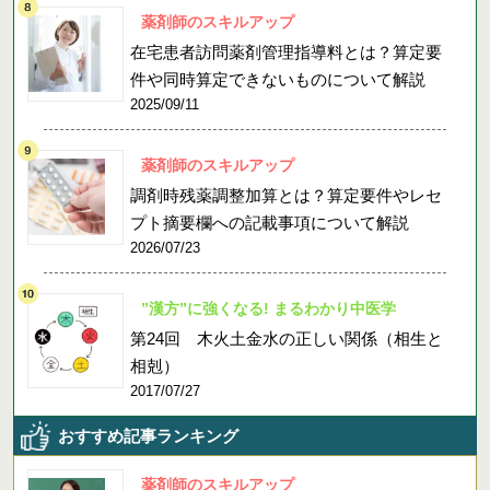
薬剤師のスキルアップ
在宅患者訪問薬剤管理指導料とは？算定要
件や同時算定できないものについて解説
2025/09/11
薬剤師のスキルアップ
調剤時残薬調整加算とは？算定要件やレセ
プト摘要欄への記載事項について解説
2026/07/23
”漢方”に強くなる! まるわかり中医学
第24回 木火土金水の正しい関係（相生と
相剋）
2017/07/27
おすすめ記事ランキング
薬剤師のスキルアップ