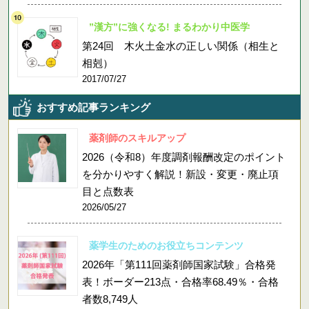
”漢方”に強くなる! まるわかり中医学
第24回 木火土金水の正しい関係（相生と
相剋）
2017/07/27
おすすめ記事ランキング
薬剤師のスキルアップ
2026（令和8）年度調剤報酬改定のポイント
を分かりやすく解説！新設・変更・廃止項
目と点数表
2026/05/27
薬学生のためのお役立ちコンテンツ
2026年「第111回薬剤師国家試験」合格発
表！ボーダー213点・合格率68.49％・合格
者数8,749人