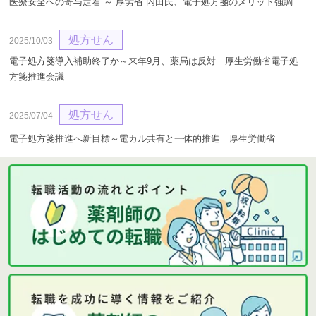
医療安全への寄与定着 ～ 厚労省 内田氏、電子処方箋のメリット強調
処方せん
2025/10/03
電子処方箋導入補助終了か～来年9月、薬局は反対 厚生労働省電子処
方箋推進会議
処方せん
2025/07/04
電子処方箋推進へ新目標～電カル共有と一体的推進 厚生労働省