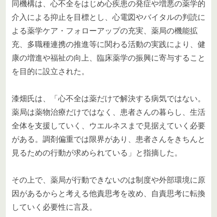
同機構は、心不全をはじめ心疾患の発症や増悪の薬学的
介入による抑止を目標とし、心電図やバイタルの判読に
よる薬学ケア・フォローアップの充実、薬局の機能拡
充、多職種連携の推進等に関わる活動の実践により、健
康の増進や福祉の向上、臨床薬学の振興に寄与すること
を目的に設立された。
漆畑氏は、「心不全は薬だけで解決する病気ではない。
薬局は薬物治療だけではなく、患者さんの暮らし、生活
全体を支援していく、ウエルネスまで見据えていく必要
がある。調剤偏重では限界があり、患者さんをきちんと
見るための行動が求められている」と指摘した。
その上で、薬局が行動できないのは制度や外部環境に原
因があるからと考える他責思考を改め、自責思考に転換
していく必要性に言及。