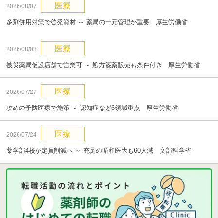
医療
2026/08/07
多剤併用対策で啓発資材 ～ 薬局の一元管理が重要 厚生労働省
医療
2026/08/03
被災薬局仮設店舗で営業可 ～ 処方箋薬販売も条件付き 厚生労働省
医療
2026/07/27
攻めの予防医療で施策 ～ 認知症など6領域重点 厚生労働省
医療
2026/07/24
薬学部4校が定員削減へ ～ 充足の昭和医大も60人減 文部科学省