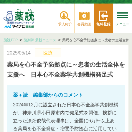
求人紹介
会員動画
無料登録
メニュー
薬読TOP
薬剤師 最新ニュース
薬局を心不全予防拠点に～患者の生活全体
2025/05/14
医療
薬局を心不全予防拠点に～患者の生活全体を
支援へ 日本心不全薬学共創機構発足式
薬＋読 編集部からのコメント
2024年12月に設立された日本心不全薬学共創機構
が、神奈川県小田原市内で発足式を開催。挨拶に
立った漆畑俊哉代表理事は、全国に6万軒以上あ
る薬局を心不全発症・増悪予防拠点に活用してい