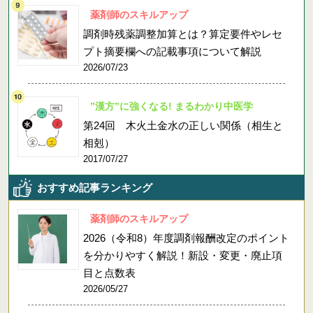
薬剤師のスキルアップ
調剤時残薬調整加算とは？算定要件やレセ
プト摘要欄への記載事項について解説
2026/07/23
”漢方”に強くなる! まるわかり中医学
第24回 木火土金水の正しい関係（相生と
相剋）
2017/07/27
おすすめ記事ランキング
薬剤師のスキルアップ
2026（令和8）年度調剤報酬改定のポイント
を分かりやすく解説！新設・変更・廃止項
目と点数表
2026/05/27