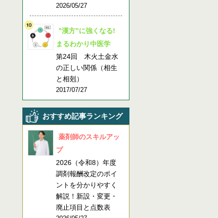
2026/05/27
”漢方”に強くなる!
まるわかり中医学
第24回 木火土金水
の正しい関係（相生
と相剋）
2017/07/27
おすすめ記事ランキング
薬剤師のスキルアッ
プ
2026（令和8）年度
調剤報酬改定のポイ
ントを分かりやすく
解説！新設・変更・
廃止項目と点数表