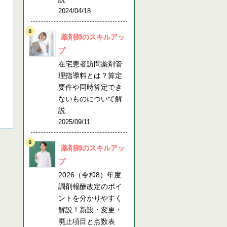
2024/04/18
薬剤師のスキルアッ
プ
在宅患者訪問薬剤管
理指導料とは？算定
要件や同時算定でき
ないものについて解
説
2025/09/11
薬剤師のスキルアッ
プ
2026（令和8）年度
調剤報酬改定のポイ
ントを分かりやすく
解説！新設・変更・
廃止項目と点数表