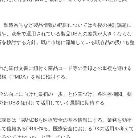
名、製造番号など製品情報の範囲については今後の検討課題に
報や、欧米で運用されている製品DBとの差異が大きくならな
応を検討する方針。既に市場に流通している既存品の扱いも整
された添付文書に紐付く商品コード等の登録との重複を避ける
構（PMDA）を軸に検討する。
安全の向上に向けた最初の一歩」と位置づけ、各医療機関、薬
外部DBを紐付けて活用していく展開に期待する。
志課長は「製品DBを医療安全の基本情報にする。業務を効率
て信頼あるDBを作る。医療安全におけるDXの活用を考えて
きるのではないか」と話している。