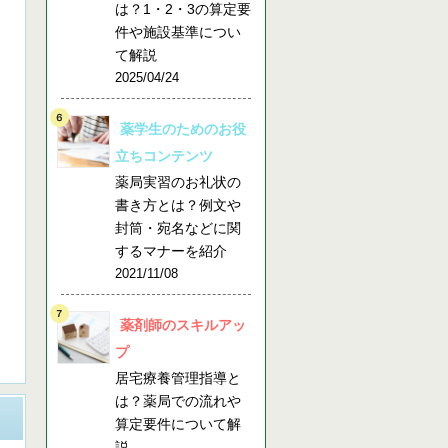
は？1・2・3の算定要
件や施設基準につい
て解説
2025/04/24
薬学生のためのお役
立ちコンテンツ
薬局実習のお礼状の
書き方とは？例文や
封筒・宛名などに関
するマナーを紹介
2021/11/08
薬剤師のスキルアッ
プ
居宅療養管理指導と
は？薬局での流れや
算定要件について解
説