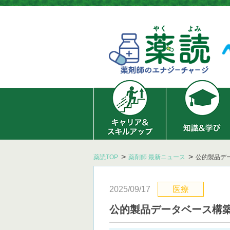
薬読TOP
薬剤師 最新ニュース
公的製品デ
2025/09/17
医療
公的製品データベース構