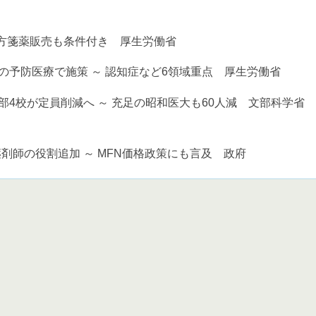
処方箋薬販売も条件付き 厚生労働省
の予防医療で施策 ～ 認知症など6領域重点 厚生労働省
部4校が定員削減へ ～ 充足の昭和医大も60人減 文部科学省
剤師の役割追加 ～ MFN価格政策にも言及 政府