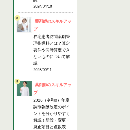
2024/04/18
薬剤師のスキルアッ
プ
在宅患者訪問薬剤管
理指導料とは？算定
要件や同時算定でき
ないものについて解
説
2025/09/11
薬剤師のスキルアッ
プ
2026（令和8）年度
調剤報酬改定のポイ
ントを分かりやすく
解説！新設・変更・
廃止項目と点数表