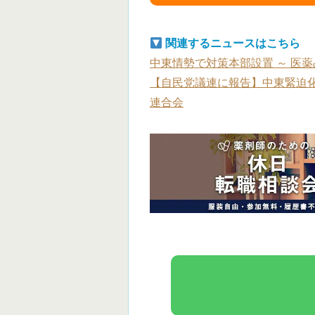
関連するニュースはこちら
中東情勢で対策本部設置 ～ 医
【自民党議連に報告】中東緊迫化
連合会