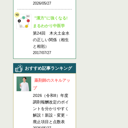
2026/05/27
”漢方”に強くなる!
まるわかり中医学
第24回 木火土金水
の正しい関係（相生
と相剋）
2017/07/27
おすすめ記事ランキング
薬剤師のスキルアッ
プ
2026（令和8）年度
調剤報酬改定のポイ
ントを分かりやすく
解説！新設・変更・
廃止項目と点数表