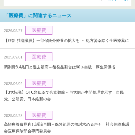
「医療費」に関連するニュース
医療費
2026/05/27
【維新 猪瀬議員】一部保険外療養の拡大を ～ 処方箋薬除く全医療薬に
医療費
2025/09/01
調剤費8.4兆円と過去最高～後発品割合は90％突破 厚生労働省
医療費
2025/06/02
【3党協議】OTC類似薬で合意難航～与党側が中間整理案示す 自民
党、公明党、日本維新の会
医療費
2025/05/28
高額療養費見直し議論再開～保険範囲の検討求める声も 社会保障審議
会医療保険部会専門委員会