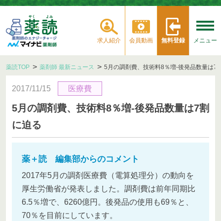
求人紹介
会員動画
無料登録
メニュー
薬読TOP
薬剤師 最新ニュース
5月の調剤費、技術料8％増‐後発品数量は7
2017/11/15
医療費
5月の調剤費、技術料8％増‐後発品数量は7割
に迫る
薬＋読 編集部からのコメント
2017年5月の調剤医療費（電算処理分）の動向を
厚生労働省が発表しました。調剤費は前年同期比
6.5％増で、6260億円。後発品の使用も69％と、
70％を目前にしています。