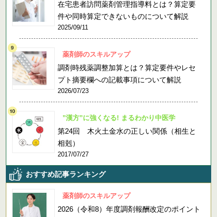
在宅患者訪問薬剤管理指導料とは？算定要
件や同時算定できないものについて解説
2025/09/11
薬剤師のスキルアップ
調剤時残薬調整加算とは？算定要件やレセ
プト摘要欄への記載事項について解説
2026/07/23
”漢方”に強くなる! まるわかり中医学
第24回 木火土金水の正しい関係（相生と
相剋）
2017/07/27
おすすめ記事ランキング
薬剤師のスキルアップ
2026（令和8）年度調剤報酬改定のポイント