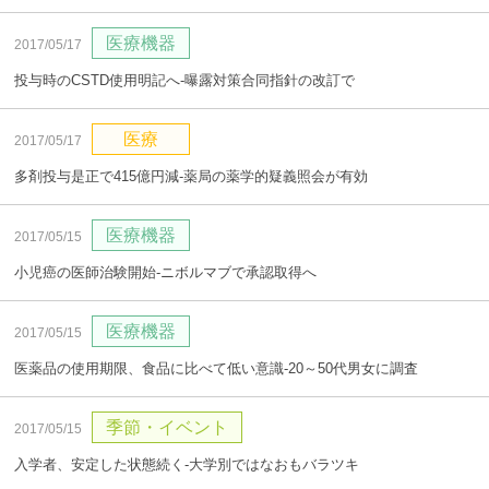
医療機器
2017/05/17
投与時のCSTD使用明記へ‐曝露対策合同指針の改訂で
医療
2017/05/17
多剤投与是正で415億円減‐薬局の薬学的疑義照会が有効
医療機器
2017/05/15
小児癌の医師治験開始‐ニボルマブで承認取得へ
医療機器
2017/05/15
医薬品の使用期限、食品に比べて低い意識‐20～50代男女に調査
季節・イベント
2017/05/15
入学者、安定した状態続く‐大学別ではなおもバラツキ