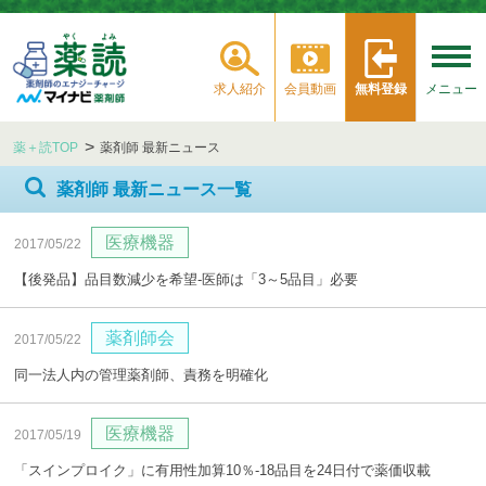
求人紹介
会員動画
無料登録
メニュー
薬＋読TOP
薬剤師 最新ニュース
薬剤師 最新ニュース一覧
医療機器
2017/05/22
【後発品】品目数減少を希望‐医師は「3～5品目」必要
薬剤師会
2017/05/22
同一法人内の管理薬剤師、責務を明確化
医療機器
2017/05/19
「スインプロイク」に有用性加算10％‐18品目を24日付で薬価収載