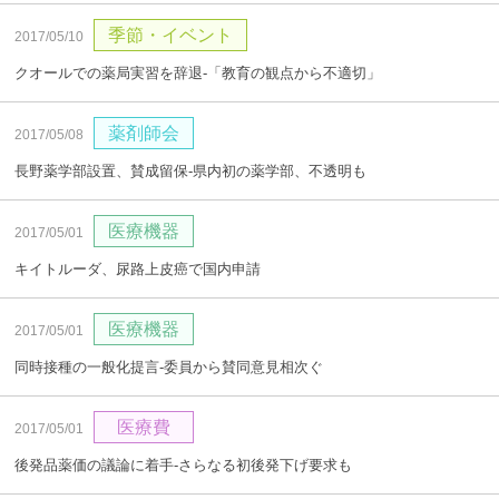
季節・イベント
2017/05/10
クオールでの薬局実習を辞退‐「教育の観点から不適切」
薬剤師会
2017/05/08
長野薬学部設置、賛成留保‐県内初の薬学部、不透明も
医療機器
2017/05/01
キイトルーダ、尿路上皮癌で国内申請
医療機器
2017/05/01
同時接種の一般化提言‐委員から賛同意見相次ぐ
医療費
2017/05/01
後発品薬価の議論に着手‐さらなる初後発下げ要求も