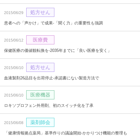
処方せん
2015/06/29
患者への「声かけ」で成果‐「聞く力」の重要性も強調
医療費
2015/06/12
保健医療の価値観転換を‐2035年までに「良い医療を安く」
処方せん
2015/06/10
血液製剤26品目を出荷停止‐承認書にない製造方法で
医療機器
2015/06/10
ロキソプロフェン外用剤、初のスイッチ化を了承
薬剤師会
2015/06/08
「健康情報拠点薬局」基準作りの議論開始‐かかりつけ機能の整理も