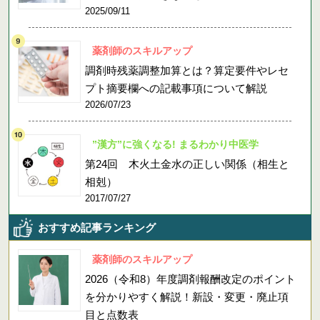
2025/09/11
薬剤師のスキルアップ
調剤時残薬調整加算とは？算定要件やレセ
プト摘要欄への記載事項について解説
2026/07/23
”漢方”に強くなる! まるわかり中医学
第24回 木火土金水の正しい関係（相生と
相剋）
2017/07/27
おすすめ記事ランキング
薬剤師のスキルアップ
2026（令和8）年度調剤報酬改定のポイント
を分かりやすく解説！新設・変更・廃止項
目と点数表