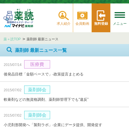
求人紹介
会員動画
無料登録
メニュー
薬＋読TOP
薬剤師 最新ニュース
薬剤師 最新ニュース一覧
医療費
2015/07/14
後発品目標「金額ベースで」‐政策提言まとめる
薬剤師会
2015/07/02
軟膏剤などの無資格調剤、薬剤師管理下でも“違反”
薬剤師会
2015/07/02
小児剤形開発へ「製剤ラボ」‐企業にデータ提供、開発促す