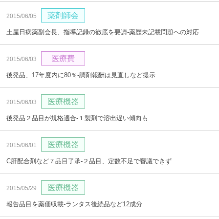
薬剤師会
2015/06/05
土屋日病薬副会長、指導記録の徹底を要請‐薬歴未記載問題への対応
医療費
2015/06/03
後発品、17年度内に80％‐調剤報酬は見直しなど提示
医療機器
2015/06/03
後発品２品目が規格適合‐１製剤で溶出遅い傾向も
医療機器
2015/06/01
C肝配合剤など７品目了承‐２品目、定数不足で審議できず
医療機器
2015/05/29
報告品目を薬価収載‐ランタス後続品など12成分