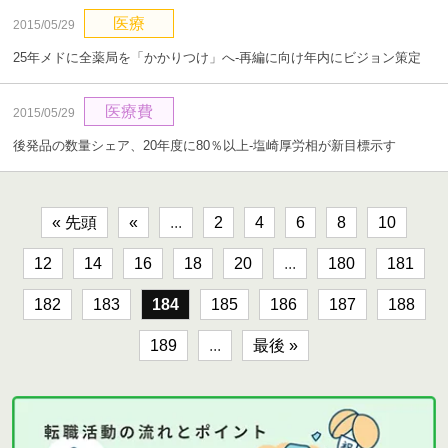
医療
2015/05/29
25年メドに全薬局を「かかりつけ」へ‐再編に向け年内にビジョン策定
医療費
2015/05/29
後発品の数量シェア、20年度に80％以上‐塩崎厚労相が新目標示す
« 先頭
«
...
2
4
6
8
10
12
14
16
18
20
...
180
181
182
183
184
185
186
187
188
189
...
最後 »