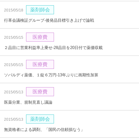
薬剤師会
2015/05/18
行革会議検証グループ‐後発品目標引き上げで論戦
医療費
2015/05/15
２品目に営業利益率上乗せ‐28品目を20日付で薬価収載
医療費
2015/05/15
ソバルディ薬価、１錠６万円-13年ぶりに画期性加算
医療費
2015/05/13
医薬分業、規制見直し議論
薬剤師会
2015/05/13
無資格者による調剤、「国民の信頼損なう」