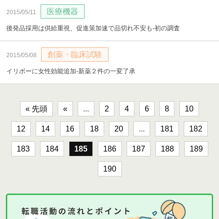
医療機器
2015/05/11
後発品採用は供給重視、促進策加速で品切れ不安も‐初の調査
創薬・臨床試験
2015/05/08
イリボーに女性効能追加‐新薬２件の一変了承
« 先頭
«
...
2
4
6
8
10
12
14
16
18
20
...
181
182
183
184
185
186
187
188
189
190