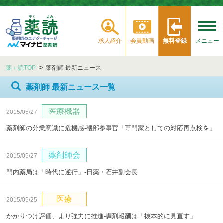
求人紹介
会員動画
無料登録
メニュー
薬＋読TOP
薬剤師 最新ニュース
薬剤師 最新ニュース一覧
医療機器
2015/05/27
薬剤師の分業意識に危機感‐磯部参事官「専門家としての対応再点検を」
薬剤師会
2015/05/27
門内薬局は「時代に逆行」‐日薬・石井副会長
医療
2015/05/25
かかりつけ評価、より強力に推進‐調剤報酬は「抜本的に見直す」