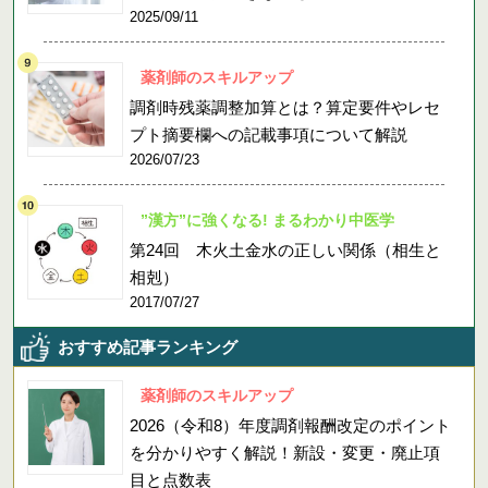
2025/09/11
薬剤師のスキルアップ
調剤時残薬調整加算とは？算定要件やレセ
プト摘要欄への記載事項について解説
2026/07/23
”漢方”に強くなる! まるわかり中医学
第24回 木火土金水の正しい関係（相生と
相剋）
2017/07/27
おすすめ記事ランキング
薬剤師のスキルアップ
2026（令和8）年度調剤報酬改定のポイント
を分かりやすく解説！新設・変更・廃止項
目と点数表