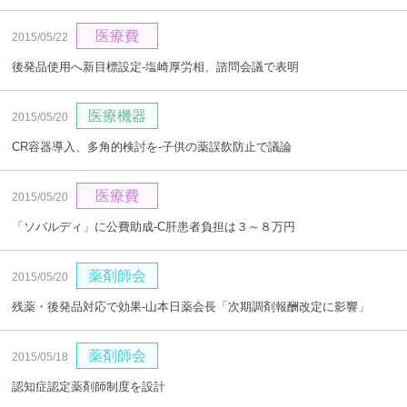
医療費
2015/05/22
後発品使用へ新目標設定‐塩崎厚労相、諮問会議で表明
医療機器
2015/05/20
CR容器導入、多角的検討を‐子供の薬誤飲防止で議論
医療費
2015/05/20
「ソバルディ」に公費助成‐C肝患者負担は３～８万円
薬剤師会
2015/05/20
残薬・後発品対応で効果‐山本日薬会長「次期調剤報酬改定に影響」
薬剤師会
2015/05/18
認知症認定薬剤師制度を設計