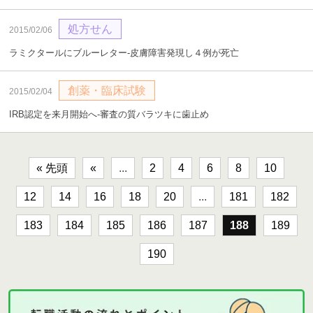
処方せん
2015/02/06
ラミクタールにブルーレター‐皮膚障害発現し４例が死亡
創薬・臨床試験
2015/02/04
IRB認定を来月開始へ‐審査の質バラツキに歯止め
« 先頭
«
...
2
4
6
8
10
12
14
16
18
20
...
181
182
183
184
185
186
187
188
189
190