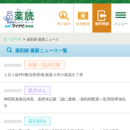
求人紹介
会員動画
無料登録
メニュー
薬＋読TOP
薬剤師 最新ニュース
薬剤師 最新ニュース一覧
創薬・臨床試験
2015/03/02
１日１錠HIV配合剤登場‐新薬３件の承認を了承
処方せん
2015/02/27
神田医薬食品局長、薬歴未記載「誠に遺憾」‐薬剤師配置へ監視指導強化
を
薬剤師会
2015/02/25