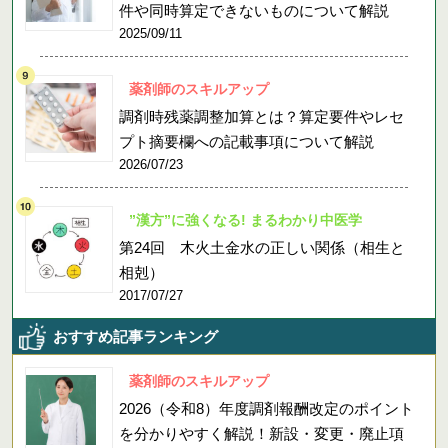
件や同時算定できないものについて解説
2025/09/11
薬剤師のスキルアップ
調剤時残薬調整加算とは？算定要件やレセ
プト摘要欄への記載事項について解説
2026/07/23
”漢方”に強くなる! まるわかり中医学
第24回 木火土金水の正しい関係（相生と
相剋）
2017/07/27
おすすめ記事ランキング
薬剤師のスキルアップ
2026（令和8）年度調剤報酬改定のポイント
を分かりやすく解説！新設・変更・廃止項