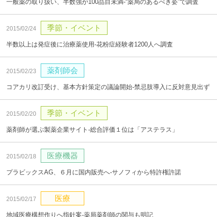
一般薬の取り扱い、半数強が100品目未満‐“薬局のあるべき姿”で調査
季節・イベント
2015/02/24
半数以上は発症後に治療薬使用‐花粉症経験者1200人へ調査
薬剤師会
2015/02/23
コアカリ改訂受け、基本方針策定の議論開始‐禁忌肢導入に反対意見出ず
季節・イベント
2015/02/20
薬剤師が選ぶ製薬企業サイト‐総合評価１位は「アステラス」
医療機器
2015/02/18
プラビックスAG、６月に国内販売へ‐サノフィから特許権許諾
医療
2015/02/17
地域医療構想作りへ指針案‐薬局薬剤師の関与も明記