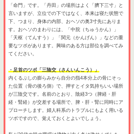
「命門」です。「丹田」の場所はよく「臍下三寸」と
言いますが、立位での下ではなく、本来は寝た状態で
下、つまり、身体の内部、おヘソの奥3寸先にありま
す。おヘソのまわりには、「中脘（ちゅうかん）」
「天枢（てんすう）」「関元（かんげん）」などの重
要なツボがあります。興味のある方は部位を調べてみ
てください。
・足首のツボ「三陰交（さんいんこう）」
内くるぶしの膨らみから自分の指4本分上の骨にそっ
た位置（骨の後ろ側）で、押すとイタ気持ちいい場所
が三陰交です。名前のとおり、陰経3つ（脾経・肝
経・腎経）が交差する場所で、脾・肝・腎に同時にア
プローチします。婦人科系のトラブルにもよく用いる
ツボですので、覚えておくとよいでしょう。