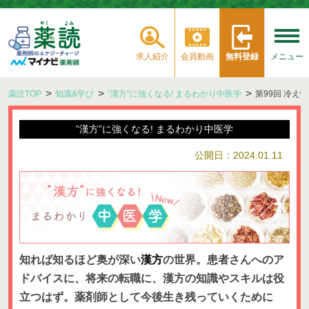
求人紹介
会員動画
無料登録
メニュー
薬読TOP
知識&学び
”漢方”に強くなる! まるわかり中医学
第99回 冷
”漢方”に強くなる! まるわかり中医学
公開日：2024.01.11
知れば知るほど奥が深い
漢方
の世界。患者さんへのア
ドバイスに、将来の転職に、漢方の知識やスキルは役
立つはず。薬剤師として今後生き残っていくために