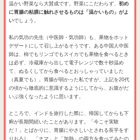
温かい野菜なら大賛成です。野菜にこだわらず、
初め
に胃腸の粘膜に触れさせるものは「温かいもの」がよ
い
でしょう。
私の気功の先生（中医師・気功師）も、果物をホット
デザートにして召し上がるそうです。ある中国人中医
師は、柿でもリンゴでもスイカでも果物を食べるとき
は必ず、冷蔵庫から出して電子レンジで数十秒温め
て、ぬるくしてから食べるとおっしゃっていました
（真夏でも）。胃腸が弱かった私ですが、上記を20代
の頃から徹底的に意識するようにしてから、お腹がだ
いぶ強くなったように思います。
ところで、インドを旅行した際に、帰国してからも下
痢が長期間続いたことがあります。「今こそ実験
だ！」とばかりに、胃腸にやさしいとされる長芋をす
りおろし、「ナマ」と「加熱」の両方を食べてみたの