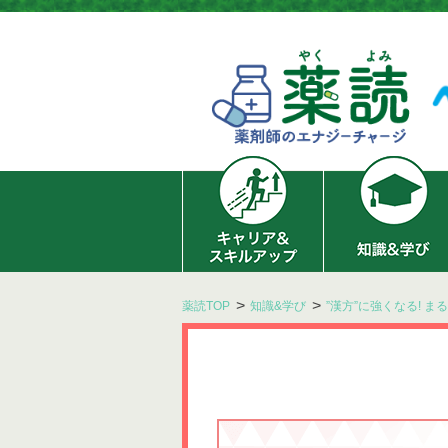
薬読TOP
知識&学び
”漢方”に強くなる! 