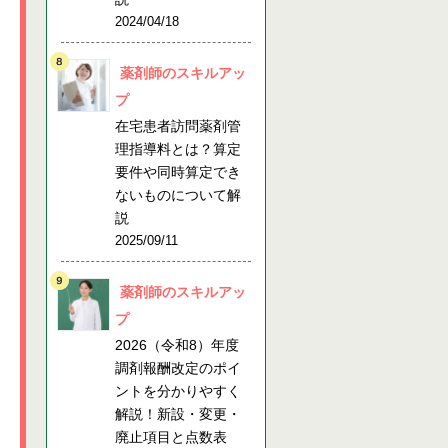
2024/04/18
薬剤師のスキルアッ
プ
在宅患者訪問薬剤管
理指導料とは？算定
要件や同時算定でき
ないものについて解
説
2025/09/11
薬剤師のスキルアッ
プ
2026（令和8）年度
調剤報酬改定のポイ
ントを分かりやすく
解説！新設・変更・
廃止項目と点数表