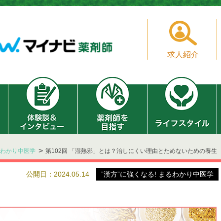
求人紹介
まるわかり中医学
第102回 「湿熱邪」とは？治しにくい理由とためないための養生
公開日：2024.05.14
”漢方”に強くなる! まるわかり中医学