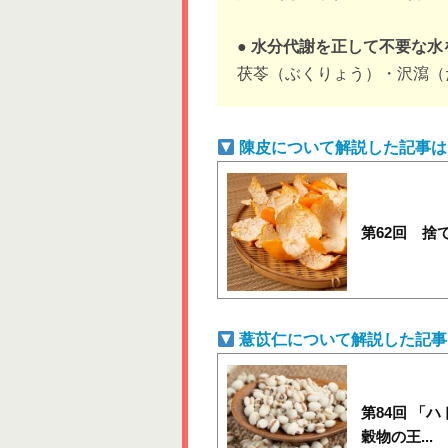
● 水分代謝を正して不要な
茯苓（ぶくりょう）・沢瀉（
陳皮について解説した記事は
第62回 捨
薏苡仁について解説した記事
第84回 「
穀物の王...