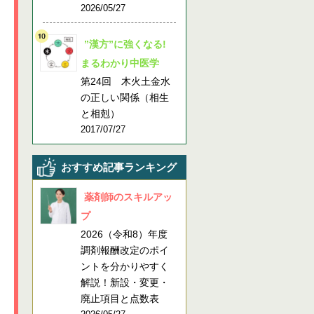
2026/05/27
”漢方”に強くなる!
まるわかり中医学
第24回 木火土金水
の正しい関係（相生
と相剋）
2017/07/27
おすすめ記事ランキング
薬剤師のスキルアッ
プ
2026（令和8）年度
調剤報酬改定のポイ
ントを分かりやすく
解説！新設・変更・
廃止項目と点数表