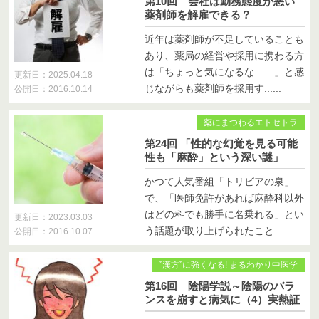
第10回 会社は勤務態度が悪い
薬剤師を解雇できる？
近年は薬剤師が不足していることも
あり、薬局の経営や採用に携わる方
は「ちょっと気になるな……」と感
更新日：2025.04.18
じながらも薬剤師を採用す......
公開日：2016.10.14
薬にまつわるエトセトラ
第24回 「性的な幻覚を見る可能
性も「麻酔」という深い謎」
かつて人気番組「トリビアの泉」
で、「医師免許があれば麻酔科以外
はどの科でも勝手に名乗れる」とい
更新日：2023.03.03
う話題が取り上げられたこと......
公開日：2016.10.07
”漢方”に強くなる! まるわかり中医学
第16回 陰陽学説～陰陽のバラ
ンスを崩すと病気に（4）実熱証