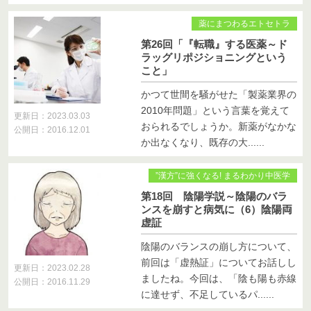
薬にまつわるエトセトラ
第26回「『転職』する医薬～ド
ラッグリポジショニングという
こと」
かつて世間を騒がせた「製薬業界の
2010年問題」という言葉を覚えて
更新日：2023.03.03
おられるでしょうか。新薬がなかな
公開日：2016.12.01
か出なくなり、既存の大......
”漢方”に強くなる! まるわかり中医学
第18回 陰陽学説～陰陽のバラ
ンスを崩すと病気に（6）陰陽両
虚証
陰陽のバランスの崩し方について、
前回は「虚熱証」についてお話しし
更新日：2023.02.28
ましたね。今回は、「陰も陽も赤線
公開日：2016.11.29
に達せず、不足しているパ......