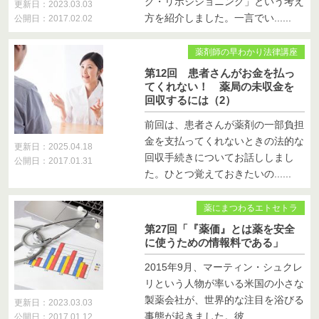
グ・リポジショニング」という考え
更新日：2023.03.03
方を紹介しました。一言でい......
公開日：2017.02.02
薬剤師の早わかり法律講座
第12回 患者さんがお金を払っ
てくれない！ 薬局の未収金を
回収するには（2）
前回は、患者さんが薬剤の一部負担
金を支払ってくれないときの法的な
更新日：2025.04.18
回収手続きについてお話ししまし
公開日：2017.01.31
た。ひとつ覚えておきたいの......
薬にまつわるエトセトラ
第27回「『薬価』とは薬を安全
に使うための情報料である」
2015年9月、マーティン・シュクレ
リという人物が率いる米国の小さな
製薬会社が、世界的な注目を浴びる
更新日：2023.03.03
事態が起きました。彼......
公開日：2017.01.12