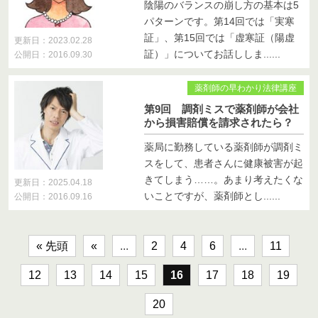
陰陽のバランスの崩し方の基本は5
パターンです。第14回では「実寒
証」、第15回では「虚寒証（陽虚
更新日：2023.02.28
証）」についてお話ししま......
公開日：2016.09.30
薬剤師の早わかり法律講座
第9回 調剤ミスで薬剤師が会社
から損害賠償を請求されたら？
薬局に勤務している薬剤師が調剤ミ
スをして、患者さんに健康被害が起
きてしまう……。あまり考えたくな
更新日：2025.04.18
いことですが、薬剤師とし......
公開日：2016.09.16
« 先頭
«
...
2
4
6
...
11
12
13
14
15
16
17
18
19
20