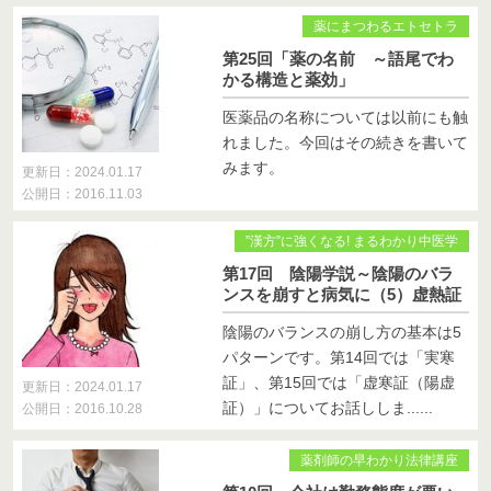
薬にまつわるエトセトラ
第25回「薬の名前 ～語尾でわ
かる構造と薬効」
医薬品の名称については以前にも触
れました。今回はその続きを書いて
みます。
更新日：2024.01.17
公開日：2016.11.03
”漢方”に強くなる! まるわかり中医学
第17回 陰陽学説～陰陽のバラ
ンスを崩すと病気に（5）虚熱証
陰陽のバランスの崩し方の基本は5
パターンです。第14回では「実寒
証」、第15回では「虚寒証（陽虚
更新日：2024.01.17
証）」についてお話ししま......
公開日：2016.10.28
薬剤師の早わかり法律講座