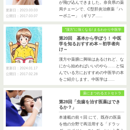
が飛び込んできました。奈良県の薬
局チェーンで、C型肝炎治療薬「ハ
更新日：2023.03.03
ーボニー」（ギリア......
公開日：2017.03.07
”漢方”に強くなる! まるわかり中医学
第20回 基本から学ぼう！ 中医
学を知るおすすめ本～初学者向
け～
漢方や薬膳に興味はあるけれど、な
にから始めればいいのやら……と悩
更新日：2024.01.17
んでいる方におすすめの中医学の本
公開日：2017.02.28
をご紹介します。中医学は......
薬にまつわるエトセトラ
第28回「虫歯を治す医薬はでき
るか？」
本連載の前々回 にて、既存の医薬
を他の分野で再活用する「ドラッ