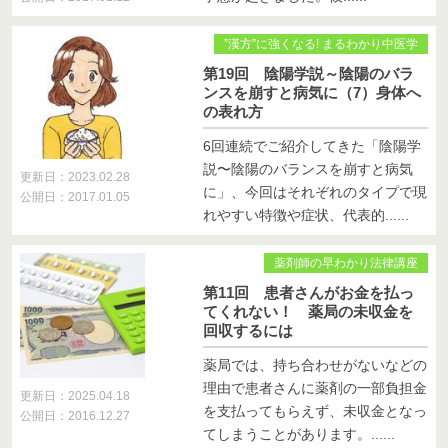
”漢方”に強くなる! まるわかり中医学
第19回 陰陽学説～陰陽のバラ
ンスを崩すと病気に（7）身体へ
の表れ方
6回連続でご紹介してきた「陰陽学
説〜陰陽のバランスを崩すと病気
更新日：2023.02.28
に」、今回はそれぞれのタイプで現
公開日：2017.01.05
れやすい特徴や症状、代表的......
薬剤師の早わかり法律講座
第11回 患者さんがお金を払っ
てくれない！ 薬局の未収金を
回収するには
薬局では、持ち合わせがないなどの
理由で患者さんに薬剤の一部負担金
更新日：2025.04.18
を支払ってもらえず、未収金となっ
公開日：2016.12.27
てしまうことがあります。......