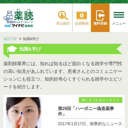
求人紹介
会員動画
無料登録
メニュー
薬読TOP
知識&学び
知識&学び
薬剤師業界には、知れば知るほど面白くなる雑学や専門性
の高い知見があふれています。患者さんとのコミュニケー
ションにも役立つ、知的好奇心くすぐられる雑学やエピソ
ードを紹介します。
薬にまつわるエトセトラ
第29回「ハーボニー偽造薬事
件」
2017年1月17日、衝撃的なニュース