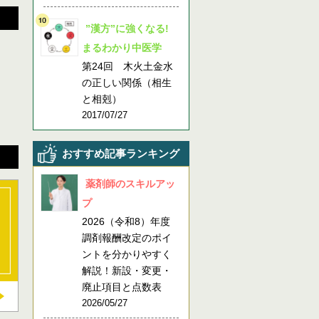
”漢方”に強くなる!
まるわかり中医学
第24回 木火土金水
の正しい関係（相生
と相剋）
2017/07/27
おすすめ記事ランキング
薬剤師のスキルアッ
プ
2026（令和8）年度
調剤報酬改定のポイ
ントを分かりやすく
解説！新設・変更・
廃止項目と点数表
2026/05/27