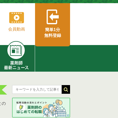
会員動画
簡単1分
無料登録
との