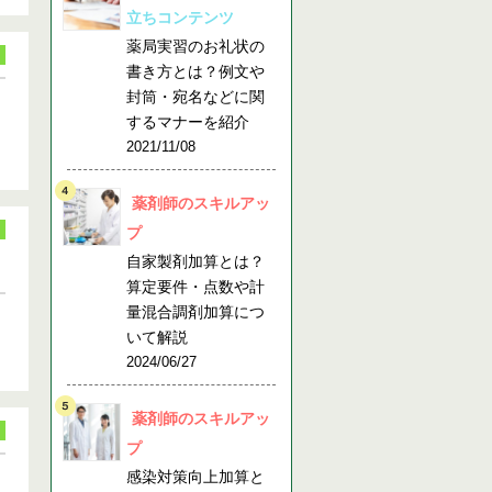
立ちコンテンツ
薬局実習のお礼状の
書き方とは？例文や
封筒・宛名などに関
するマナーを紹介
2021/11/08
薬剤師のスキルアッ
プ
自家製剤加算とは？
算定要件・点数や計
量混合調剤加算につ
いて解説
2024/06/27
薬剤師のスキルアッ
プ
感染対策向上加算と