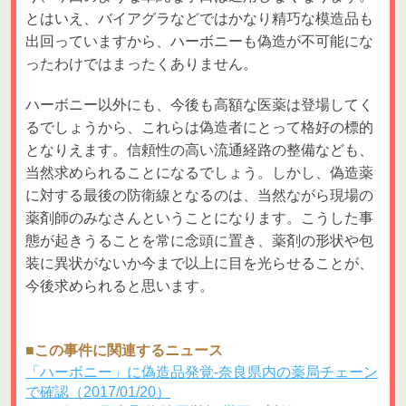
とはいえ、バイアグラなどではかなり精巧な模造品も
出回っていますから、ハーボニーも偽造が不可能にな
ったわけではまったくありません。
ハーボニー以外にも、今後も高額な医薬は登場してく
るでしょうから、これらは偽造者にとって格好の標的
となりえます。信頼性の高い流通経路の整備なども、
当然求められることになるでしょう。しかし、偽造薬
に対する最後の防衛線となるのは、当然ながら現場の
薬剤師のみなさんということになります。こうした事
態が起きうることを常に念頭に置き、薬剤の形状や包
装に異状がないか今まで以上に目を光らせることが、
今後求められると思います。
■この事件に関連するニュース
「ハーボニー」に偽造品発覚‐奈良県内の薬局チェーン
で確認（2017/01/20）