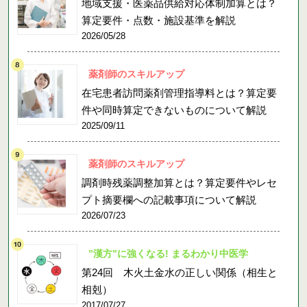
地域支援・医薬品供給対応体制加算とは？
算定要件・点数・施設基準を解説
2026/05/28
薬剤師のスキルアップ
在宅患者訪問薬剤管理指導料とは？算定要
件や同時算定できないものについて解説
2025/09/11
薬剤師のスキルアップ
調剤時残薬調整加算とは？算定要件やレセ
プト摘要欄への記載事項について解説
2026/07/23
”漢方”に強くなる! まるわかり中医学
第24回 木火土金水の正しい関係（相生と
相剋）
2017/07/27