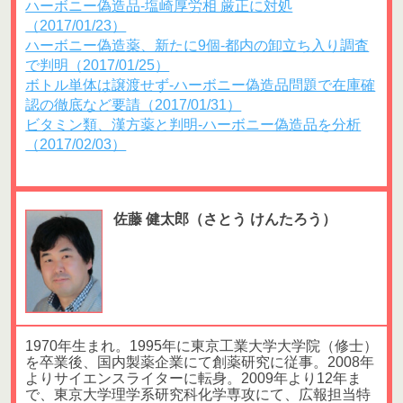
ハーボニー偽造品‐塩崎厚労相 厳正に対処
（2017/01/23）
ハーボニー偽造薬、新たに9個‐都内の卸立ち入り調査
で判明（2017/01/25）
ボトル単体は譲渡せず‐ハーボニー偽造品問題で在庫確
認の徹底など要請（2017/01/31）
ビタミン類、漢方薬と判明‐ハーボニー偽造品を分析
（2017/02/03）
佐藤 健太郎（さとう けんたろう）
1970年生まれ。1995年に東京工業大学大学院（修士）
を卒業後、国内製薬企業にて創薬研究に従事。2008年
よりサイエンスライターに転身。2009年より12年ま
で、東京大学理学系研究科化学専攻にて、広報担当特