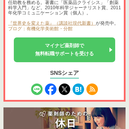
任助教を務める。著書に「医薬品クライシス」「創薬
科学入門」など。2010年科学ジャーナリスト賞、2011
年化学コミュニケーション賞（個人）。
『世界史を変えた薬』（講談社現代新書）
が発売中。
ブログ：有機化学美術館・分館
マイナビ薬剤師で
無料転職サポートを受ける
SNSシェア