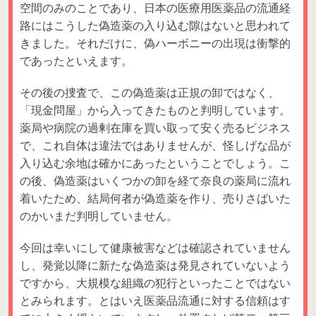
空間のみのことであり、日本の医療用医薬品の流通経
路にはこうした偽造薬の入り込む隙はないと思われて
きました。それだけに、偽ハーボニーの出現は衝撃的
であったといえます。
その後の捜査で、この偽造薬は正規の卸ではなく、
「現金問屋」から入ってきたものと判明しています。
薬局や病院の過剰在庫を買い取って安く売るビジネス
で、これ自体は違法ではありませんが、怪しげな品が
入り込む余地は確かにあったということでしょう。こ
の後、偽造薬はいくつかの卸を経て奈良の薬局に流れ
着いたため、結局何者が偽造薬を作り、売りさばいた
のかいまだ判明していません。
今回は幸いにして健康被害などは確認されていません
し、発覚以降に新たな偽造薬は発見されていないよう
ですから、大規模な組織の犯行といったことではない
とみられます。とはいえ医薬品流通に対する信頼はす