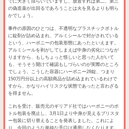
でに大きく揺らいでいますし、放置すれば第二、第三
の偽造薬が出回るであろうことは火を見るよりも明ら
かでしょう。
事件の原因のひとつは、不透明なプラスチックボトル
に錠剤が詰め込まれ、アルミシールで封がされている
という、ハーボニーの包装形態にあったといえます。
アルミシールを剥がしてしまえば中身の劣化につなが
りますから、もしちょっと怪しいと思った人がいて
も、そうそう開けて確認もしづらいのが実際のところ
でしょう。こうした容器にハーボニー28錠、つまり
150万円分以上の高額商品が詰め込まれているわけで
すから、かなりハイリスクな状態であったと言わざる
を得ません。
これを受け、販売元のギリアド社ではハーボニーのボ
トル包装を廃止し、3月1日より中身が見えるブリスタ
ー包装に切り替えることを発表しました。これによ
り、今回のような単純な手口は通用しなくなります。