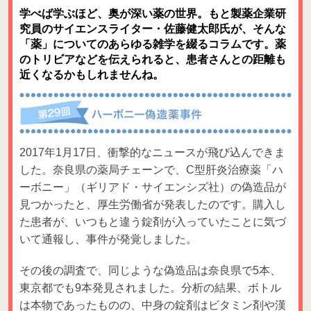
学べば学ぶほど、奥が深い薬の世界。もと製薬企業研
究員のサイエンスライター・佐藤健太郎氏が、そんな
「薬」についてのあらゆる雑学を綴るコラムです。薬
のトリビアなどを伝えられると、患者さんとの距離も
近くなるかもしれませんね。
2017年1月17日、衝撃的なニュースが飛び込んできま
した。奈良県の薬局チェーンで、C型肝炎治療薬「ハ
ーボニー」（ギリアド・サイエンシズ社）の偽造品が
見つかったと、厚生労働省が発表したのです。購入し
た患者が、いつもと違う錠剤が入っていたことに気づ
いて通報し、事件が発覚しました。
その後の調査で、同じような偽造品は奈良県で5本、
東京都でも9本発見されました。分析の結果、ボトル
は本物であったものの、中身の錠剤はビタミン剤や漢