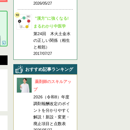
2026/05/27
”漢方”に強くなる!
まるわかり中医学
第24回 木火土金水
の正しい関係（相生
と相剋）
2017/07/27
おすすめ記事ランキング
薬剤師のスキルアッ
プ
2026（令和8）年度
調剤報酬改定のポイ
ントを分かりやすく
解説！新設・変更・
廃止項目と点数表