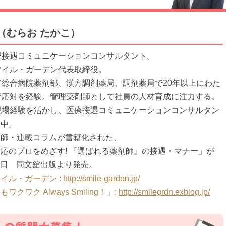
（むらお たかこ）
療接遇コミュニケーションコンサルタント。
マイル・ガーデン代表取締役。
て総合病院薬剤部、漢方調剤薬局、調剤薬局で20年以上にわた
者応対を経験。管理薬剤師として社員の人材育成に注力する。
現場経験を活かし、医療接遇コミュニケーションコンサルタン
躍中。
剤師・連載コラムが書籍化された、
応のプロをめざす! 『選ばれる薬剤師』の接遇・マナー」が
月19日 同文舘出版より発売。
イル・ガーデン :
http://smile-garden.jp/
クワク Always Smiling！」:
http://smilegrdn.exblog.jp/