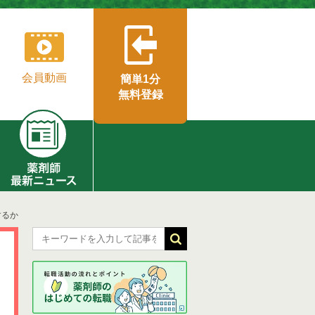
会員動画
簡単1分
無料登録
するか