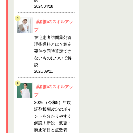
2024/04/18
薬剤師のスキルアッ
プ
在宅患者訪問薬剤管
理指導料とは？算定
要件や同時算定でき
ないものについて解
説
2025/09/11
薬剤師のスキルアッ
プ
2026（令和8）年度
調剤報酬改定のポイ
ントを分かりやすく
解説！新設・変更・
廃止項目と点数表