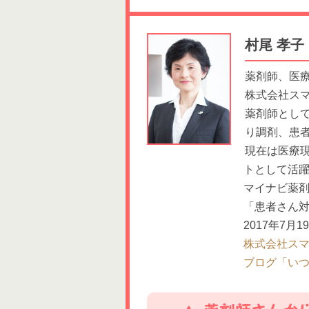
村尾 孝子
薬剤師、医
株式会社ス
薬剤師とし
り調剤、患
現在は医療
トとして活
マイナビ薬
「患者さん対
2017年7
株式会社スマ
ブログ「いつもワ