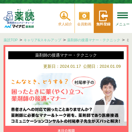
求人紹介
会員動画
無料登録
メニュー
薬読TOP
キャリア&スキルアップ
薬剤師の接遇マナー・テクニック
ミ
薬剤師の接遇マナー・テクニック
更新日：2024.01.17
公開日：2024.01.09