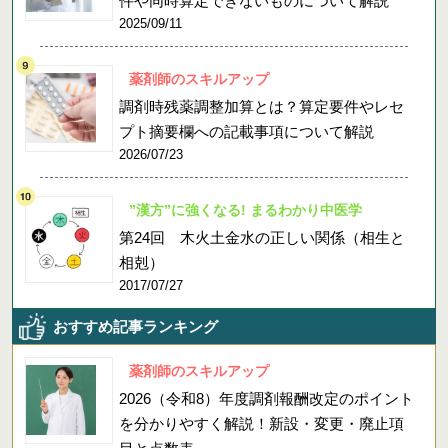
件や同時算定できないものについて解説
2025/09/11
薬剤師のスキルアップ
調剤時残薬調整加算とは？算定要件やレセ
プト摘要欄への記載事項について解説
2026/07/23
”漢方”に強くなる! まるわかり中医学
第24回 木火土金水の正しい関係（相生と
相剋）
2017/07/27
おすすめ記事ランキング
薬剤師のスキルアップ
2026（令和8）年度調剤報酬改定のポイント
を分かりやすく解説！新設・変更・廃止項