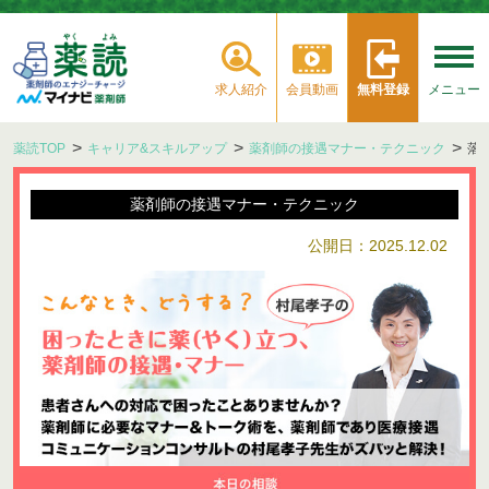
求人紹介
会員動画
無料登録
メニュー
薬読TOP
キャリア&スキルアップ
薬剤師の接遇マナー・テクニック
落
薬剤師の接遇マナー・テクニック
公開日：2025.12.02