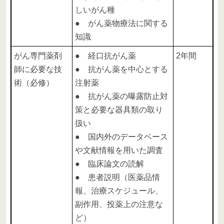
しいがん種
● がん薬物療法に関する
知識
がん専門薬剤
● 経口抗がん薬
2年間
師に必要な技
● 抗がん薬を中心とする
術（必修）
注射薬
● 抗がん薬の曝露防止対
策と必要な器具類の取り
扱い
● 国内外のデータベース
や文献情報を用いた調査
● 臨床論文の読解
● 患者説明（医薬品情
報、治療スケジュール、
副作用、投薬上の注意な
ど）