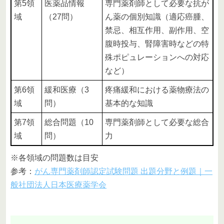
第5領
医薬品情報
専門薬剤師として必要な抗が
域
（27問）
ん薬の個別知識（適応癌腫、
禁忌、相互作用、副作用、空
腹時投与、腎障害時などの特
殊ポピュレーションへの対応
など）
第6領
緩和医療（3
疼痛緩和における薬物療法の
域
問）
基本的な知識
第7領
総合問題（10
専門薬剤師として必要な総合
域
問）
力
※各領域の問題数は目安
参考：
がん専門薬剤師認定試験問題 出題分野と例題｜一
般社団法人日本医療薬学会