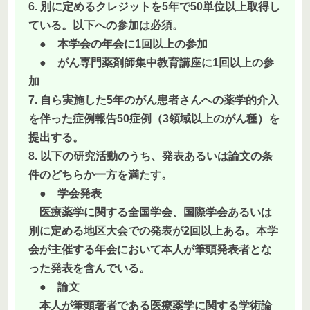
6. 別に定めるクレジットを5年で50単位以上取得し
ている。以下への参加は必須。
● 本学会の年会に1回以上の参加
● がん専門薬剤師集中教育講座に1回以上の参
加
7. 自ら実施した5年のがん患者さんへの薬学的介入
を伴った症例報告50症例（3領域以上のがん種）を
提出する。
8. 以下の研究活動のうち、発表あるいは論文の条
件のどちらか一方を満たす。
● 学会発表
医療薬学に関する全国学会、国際学会あるいは
別に定める地区大会での発表が2回以上ある。本学
会が主催する年会において本人が筆頭発表者とな
った発表を含んでいる。
● 論文
本人が筆頭著者である医療薬学に関する学術論