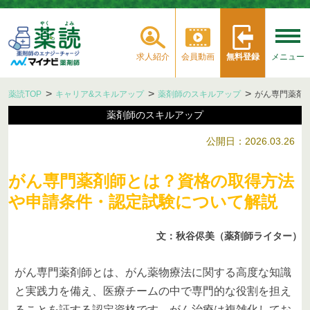
求人紹介
会員動画
無料登録
メニュー
薬読TOP
キャリア&スキルアップ
薬剤師のスキルアップ
がん専門薬剤
薬剤師のスキルアップ
公開日：2026.03.26
がん専門薬剤師とは？資格の取得方法
や申請条件・認定試験について解説
文：秋谷侭美（薬剤師ライター）
がん専門薬剤師とは、がん薬物療法に関する高度な知識
と実践力を備え、医療チームの中で専門的な役割を担え
ることを証する認定資格です。がん治療は複雑化してお