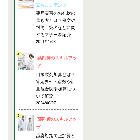
立ちコンテンツ
薬局実習のお礼状の
書き方とは？例文や
封筒・宛名などに関
するマナーを紹介
2021/11/08
薬剤師のスキルアッ
プ
自家製剤加算とは？
算定要件・点数や計
量混合調剤加算につ
いて解説
2024/06/27
薬剤師のスキルアッ
プ
感染対策向上加算と