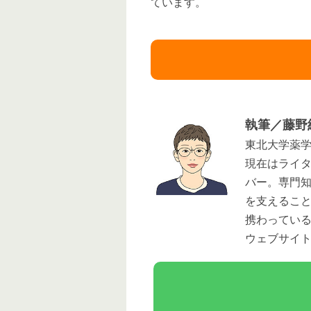
ています。
執筆／藤野
東北大学薬
現在はライ
バー。専門
を支えるこ
携わってい
ウェブサイ