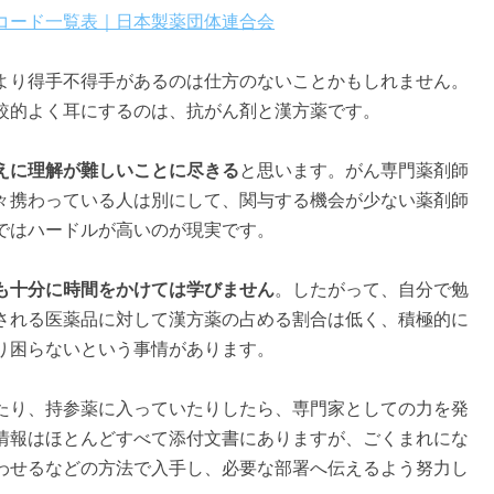
コード一覧表｜日本製薬団体連合会
より得手不得手があるのは仕方のないことかもしれません。
較的よく耳にするのは、抗がん剤と漢方薬です。
えに理解が難しいことに尽きる
と思います。がん専門薬剤師
々携わっている人は別にして、関与する機会が少ない薬剤師
ではハードルが高いのが現実です。
も十分に時間をかけては学びません
。したがって、自分で勉
される医薬品に対して漢方薬の占める割合は低く、積極的に
り困らないという事情があります。
たり、持参薬に入っていたりしたら、専門家としての力を発
情報はほとんどすべて添付文書にありますが、ごくまれにな
わせるなどの方法で入手し、必要な部署へ伝えるよう努力し