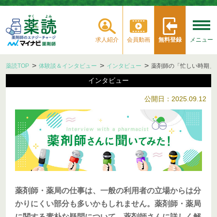
求人紹介
会員動画
無料登録
メニュー
薬読TOP
体験談＆インタビュー
インタビュー
薬剤師の「忙しい時期」
インタビュー
公開日：2025.09.12
薬剤師・薬局の仕事は、一般の利用者の立場からは分
かりにくい部分も多いかもしれません。薬剤師・薬局
に関する素朴な疑問について、薬剤師さんに詳しく解