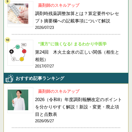
薬剤師のスキルアップ
調剤時残薬調整加算とは？算定要件やレセ
プト摘要欄への記載事項について解説
2026/07/23
”漢方”に強くなる! まるわかり中医学
第24回 木火土金水の正しい関係（相生と
相剋）
2017/07/27
おすすめ記事ランキング
薬剤師のスキルアップ
2026（令和8）年度調剤報酬改定のポイント
を分かりやすく解説！新設・変更・廃止項
目と点数表
2026/05/27