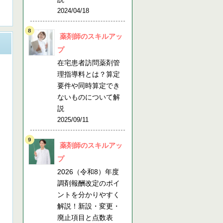
2024/04/18
薬剤師のスキルアッ
プ
在宅患者訪問薬剤管
理指導料とは？算定
要件や同時算定でき
」
ないものについて解
説
2025/09/11
薬剤師のスキルアッ
プ
2026（令和8）年度
調剤報酬改定のポイ
」
ントを分かりやすく
解説！新設・変更・
廃止項目と点数表