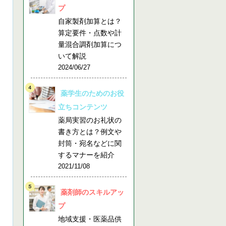
プ
自家製剤加算とは？
算定要件・点数や計
量混合調剤加算につ
いて解説
2024/06/27
薬学生のためのお役
立ちコンテンツ
薬局実習のお礼状の
書き方とは？例文や
封筒・宛名などに関
するマナーを紹介
2021/11/08
薬剤師のスキルアッ
プ
地域支援・医薬品供