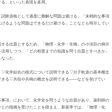
する」といった表現を多用。
「試験資格として過度に難解な問題は避ける」「末梢的な事項
上げるような問題はできるだけ避ける」ことなども明示してい
認する出題とするため、「物理・化学・生物」の小項目の例示
を活用しつつ、「どの程度までの知識を問う出題とすべきか」
となった。
、▽化学結合の様式について説明できる▽分子軌道の基本概念
できる▽共役や共鳴の概念を説明できる――などを挙げてい
本事項」において、化学史を問うような出題があり、薬剤師の
かとの指摘を受けたことを踏まえ、新基準では、「物理・化