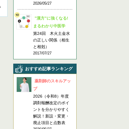
2026/05/27
A
”漢方”に強くなる!
まるわかり中医学
第24回 木火土金水
の正しい関係（相生
と相剋）
2017/07/27
おすすめ記事ランキング
薬剤師のスキルアッ
プ
2026（令和8）年度
調剤報酬改定のポイ
ントを分かりやすく
解説！新設・変更・
廃止項目と点数表