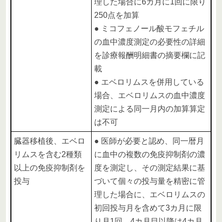
理した場合に6カ月に1回に限り
250点を加算
● ミコフェノール酸モフェチル
の血中濃度測定の必要性の詳細
を診療報酬明細書の摘要欄に記
載
● エベロリムスを併用している
場合、エベロリムスの血中濃度
測定による同一月内の加算算定
は不可
臓器移植後、エベロ
● 医師が必要と認め、同一暦月
リムスを含む2種類
に血中の複数の免疫抑制剤の濃
以上の免疫抑制剤を
度を測定し、その測定結果に基
投与
づいて個々の投与量を精密に管
理した場合に、エベロリムスの
初回投与月を含めて3カ月に限
り月1回、4カ月目以降は4カ月