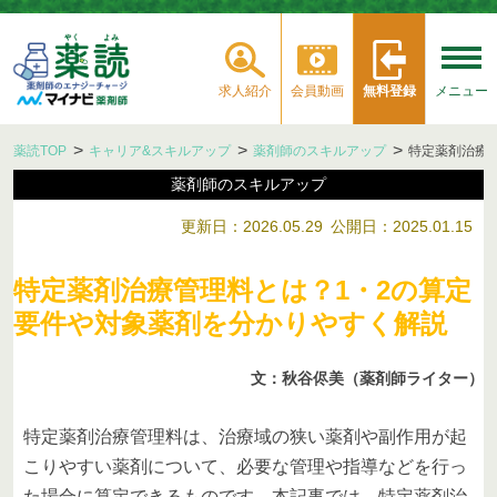
求人紹介
会員動画
無料登録
メニュー
薬読TOP
キャリア&スキルアップ
薬剤師のスキルアップ
特定薬剤治療
薬剤師のスキルアップ
更新日：2026.05.29
公開日：2025.01.15
特定薬剤治療管理料とは？1・2の算定
要件や対象薬剤を分かりやすく解説
文：秋谷侭美（薬剤師ライター）
特定薬剤治療管理料は、治療域の狭い薬剤や副作用が起
こりやすい薬剤について、必要な管理や指導などを行っ
た場合に算定できるものです。本記事では、特定薬剤治