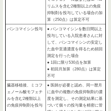
リムスを含む2種類以上の免疫
抑制剤を投与している場合の加
算（250点）は算定不可
バンコマイシン投与
● バンコマイシンを数日間以上
投与している入院患者さんに対
して、バンコマイシンの安定し
た血中至適濃度を得るため頻回
測定を行った場合
● 1回に限り530点を加算
● 初回月加算（280点）は算定
不可
臓器移植後、ミコフ
● 医師が必要と認め、同一暦月
ェノール酸モフェチ
に血中の複数の免疫抑制剤の濃
ルを含む2種類以上
度を測定し、その測定結果に基
の免疫抑制剤を投与
づいて個々の投与量を精密に管