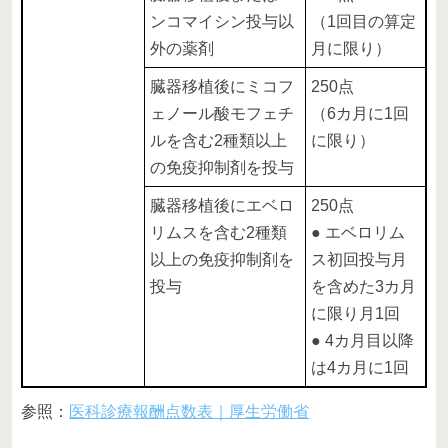
ンコマイシン投与以
（1回目の算定
外の薬剤
月に限り）
臓器移植後にミコフ
250点
ェノール酸モフェチ
（6カ月に1回
ルを含む2種類以上
に限り）
の免疫抑制剤を投与
臓器移植後にエベロ
250点
リムスを含む2種類
● エベロリム
以上の免疫抑制剤を
ス初回投与月
投与
を含めた3カ月
に限り月1回
● 4カ月目以降
は4カ月に1回
参照：
医科診療報酬点数表｜厚生労働省