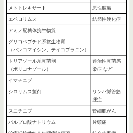
メトトレキサート
悪性腫瘍
エベロリムス
結節性硬化症
アミノ配糖体抗生物質
グリコペプチド系抗生物質
（バンコマイシン、テイコプラニン）
トリアゾール系真菌剤
難治性真菌感
（ボリコナゾール）
染症 など
イマチニブ
シロリムス製剤
リンパ脈管筋
腫症
スニチニブ
腎細胞がん
バルプロ酸ナトリウム
片頭痛