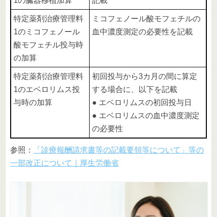
1の臓器移植加算
記載
特定薬剤治療管理料
ミコフェノール酸モフェチルの
1のミコフェノール
血中濃度測定の必要性を記載
酸モフェチル投与時
の加算
特定薬剤治療管理料
初回投与から3カ月の間に算定
1のエベロリムス投
する場合に、以下を記載
与時の加算
● エベロリムスの初回投与日
● エベロリムスの血中濃度測定
の必要性
参照：
「診療報酬請求書等の記載要領等について」等の
一部改正について｜厚生労働省