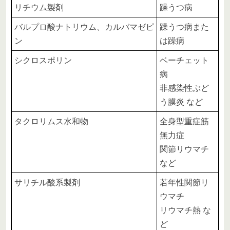
リチウム製剤
躁うつ病
バルプロ酸ナトリウム、カルバマゼピ
躁うつ病また
ン
は躁病
シクロスポリン
ベーチェット
病
非感染性ぶど
う膜炎 など
タクロリムス水和物
全身型重症筋
無力症
関節リウマチ
など
サリチル酸系製剤
若年性関節リ
ウマチ
リウマチ熱 な
ど