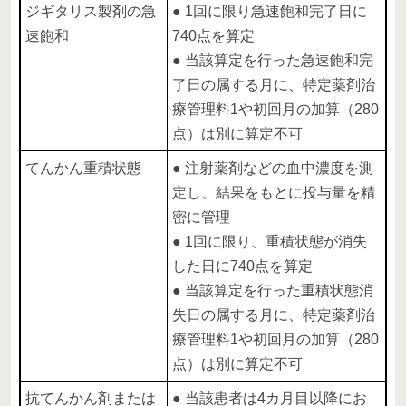
ジギタリス製剤の急
● 1回に限り急速飽和完了日に
速飽和
740点を算定
● 当該算定を行った急速飽和完
了日の属する月に、特定薬剤治
療管理料1や初回月の加算（280
点）は別に算定不可
てんかん重積状態
● 注射薬剤などの血中濃度を測
定し、結果をもとに投与量を精
密に管理
● 1回に限り、重積状態が消失
した日に740点を算定
● 当該算定を行った重積状態消
失日の属する月に、特定薬剤治
療管理料1や初回月の加算（280
点）は別に算定不可
抗てんかん剤または
● 当該患者は4カ月目以降にお