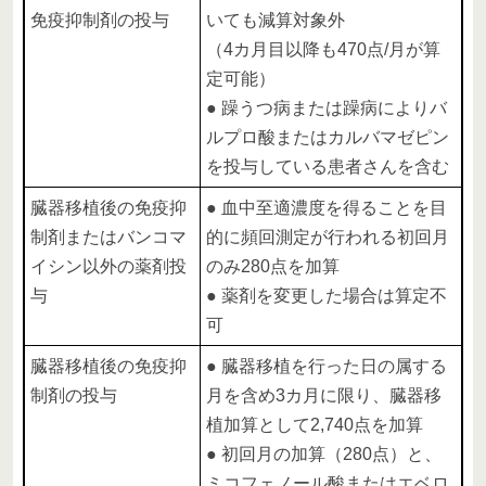
免疫抑制剤の投与
いても減算対象外
（4カ月目以降も470点/月が算
定可能）
● 躁うつ病または躁病によりバ
ルプロ酸またはカルバマゼピン
を投与している患者さんを含む
臓器移植後の免疫抑
● 血中至適濃度を得ることを目
制剤またはバンコマ
的に頻回測定が行われる初回月
イシン以外の薬剤投
のみ280点を加算
与
● 薬剤を変更した場合は算定不
可
臓器移植後の免疫抑
● 臓器移植を行った日の属する
制剤の投与
月を含め3カ月に限り、臓器移
植加算として2,740点を加算
● 初回月の加算（280点）と、
ミコフェノール酸またはエベロ