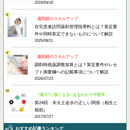
2024/04/18
薬剤師のスキルアップ
在宅患者訪問薬剤管理指導料とは？算定要
件や同時算定できないものについて解説
2025/09/11
薬剤師のスキルアップ
調剤時残薬調整加算とは？算定要件やレセ
プト摘要欄への記載事項について解説
2026/07/23
”漢方”に強くなる! まるわかり中医学
第24回 木火土金水の正しい関係（相生と
相剋）
2017/07/27
おすすめ記事ランキング