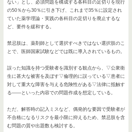
ない」とし、必須問題を構成する各科目の足切りを現行
の50％から30％に引き下げ、これまで35％に設定され
ていた薬学理論・実践の各科目の足切りを廃止するな
ど、要件を緩和する。
禁忌肢は、薬剤師として選択すべきではない選択肢のこ
とで、医師国家試験などでは既に導入されているもの。
誤った知識を持つ受験者を識別する観点から、▽公衆衛
生に甚大な被害を及ぼす▽倫理的に誤っている▽患者に
対して重大な障害を与える危険性がある▽法律に抵触す
る――といった内容での問題作成を想定している。
ただ、解答時の記入ミスなど、偶発的な要因で受験者が
不合格になるリスクを最小限に抑えるため、禁忌肢を含
む問題の質や出題数も検討する。