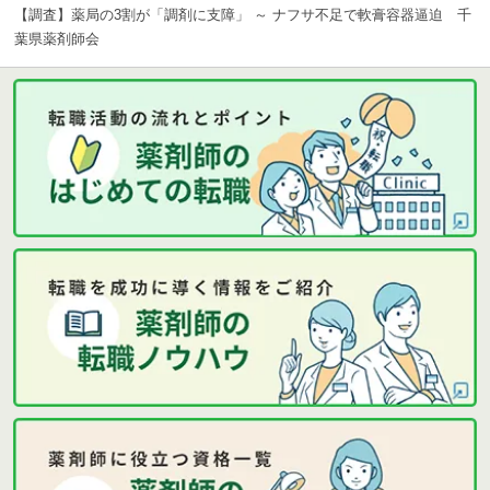
【調査】薬局の3割が「調剤に支障」 ～ ナフサ不足で軟膏容器逼迫 千
葉県薬剤師会