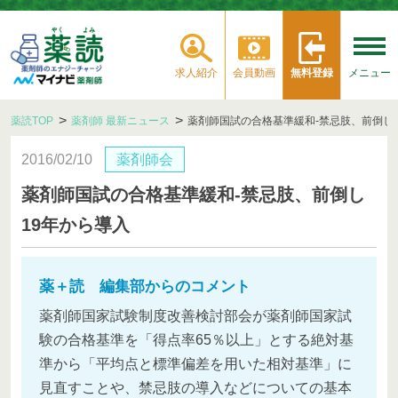
求人紹介
会員動画
無料登録
メニュー
薬読TOP
薬剤師 最新ニュース
薬剤師国試の合格基準緩和‐禁忌肢、前倒し
2016/02/10
薬剤師会
薬剤師国試の合格基準緩和‐禁忌肢、前倒し
19年から導入
薬＋読 編集部からのコメント
薬剤師国家試験制度改善検討部会が薬剤師国家試
験の合格基準を「得点率65％以上」とする絶対基
準から「平均点と標準偏差を用いた相対基準」に
見直すことや、禁忌肢の導入などについての基本