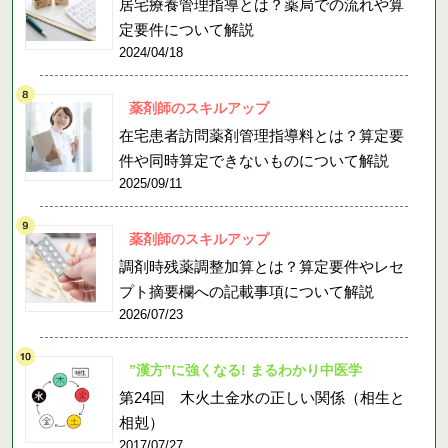
居宅療養管理指導とは？薬局での流れや算
定要件について解説
2024/04/18
薬剤師のスキルアップ
在宅患者訪問薬剤管理指導料とは？算定要
件や同時算定できないものについて解説
2025/09/11
薬剤師のスキルアップ
調剤時残薬調整加算とは？算定要件やレセ
プト摘要欄への記載事項について解説
2026/07/23
”漢方”に強くなる! まるわかり中医学
第24回 木火土金水の正しい関係（相生と
相剋）
2017/07/27