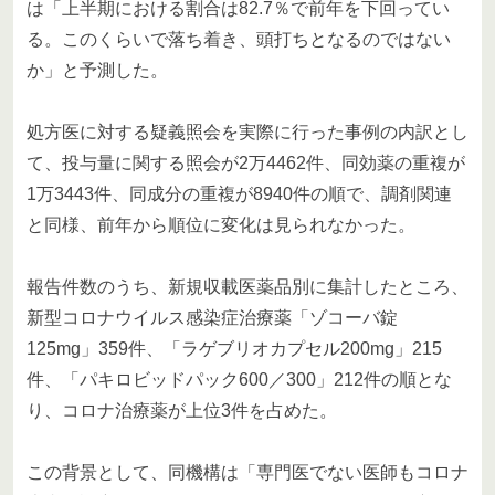
は「上半期における割合は82.7％で前年を下回ってい
る。このくらいで落ち着き、頭打ちとなるのではない
か」と予測した。
処方医に対する疑義照会を実際に行った事例の内訳とし
て、投与量に関する照会が2万4462件、同効薬の重複が
1万3443件、同成分の重複が8940件の順で、調剤関連
と同様、前年から順位に変化は見られなかった。
報告件数のうち、新規収載医薬品別に集計したところ、
新型コロナウイルス感染症治療薬「ゾコーバ錠
125mg」359件、「ラゲブリオカプセル200mg」215
件、「パキロビッドパック600／300」212件の順とな
り、コロナ治療薬が上位3件を占めた。
この背景として、同機構は「専門医でない医師もコロナ