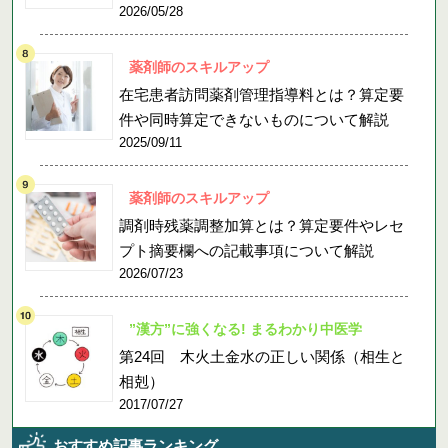
2026/05/28
薬剤師のスキルアップ
在宅患者訪問薬剤管理指導料とは？算定要
件や同時算定できないものについて解説
2025/09/11
薬剤師のスキルアップ
調剤時残薬調整加算とは？算定要件やレセ
プト摘要欄への記載事項について解説
2026/07/23
”漢方”に強くなる! まるわかり中医学
第24回 木火土金水の正しい関係（相生と
相剋）
2017/07/27
おすすめ記事ランキング