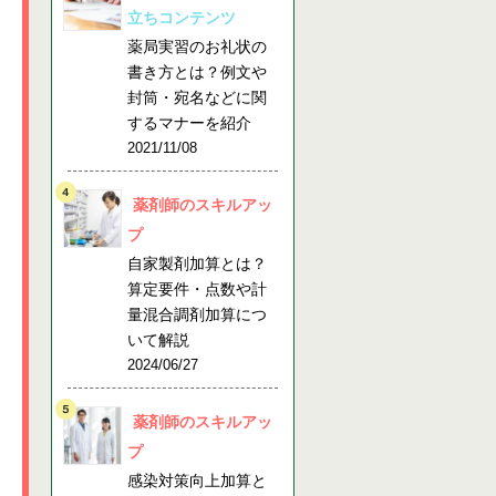
立ちコンテンツ
薬局実習のお礼状の
書き方とは？例文や
封筒・宛名などに関
するマナーを紹介
2021/11/08
薬剤師のスキルアッ
プ
自家製剤加算とは？
算定要件・点数や計
量混合調剤加算につ
いて解説
2024/06/27
薬剤師のスキルアッ
プ
感染対策向上加算と