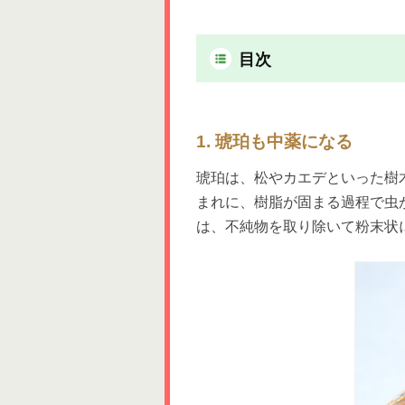
目次
1. 琥珀も中薬になる
琥珀は、松やカエデといった樹
まれに、樹脂が固まる過程で虫
は、不純物を取り除いて粉末状