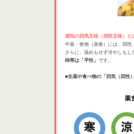
琥珀の四気五味（四性五味）と
中薬・食物（薬食）には、四性
さらに、温めもせず冷やしもし
柿蒂は「平性」
です。
■生薬や食べ物の「四気（四性