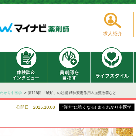
求人紹介
まるわかり中医学
第118回 「琥珀」の効能 精神安定作用＆血流改善など
公開日：2025.10.08
”漢方”に強くなる! まるわかり中医学