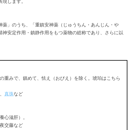
表現します。
神薬」のうち、「重鎮安神薬（じゅうちん・あんじん・や
精神安定作用・鎮静作用をもつ薬物の総称であり、さらに以
の重みで、鎮めて、怯え（おびえ）を除く。琥珀はこちら
、
真珠
など
養心滋肝）。
夜交藤など