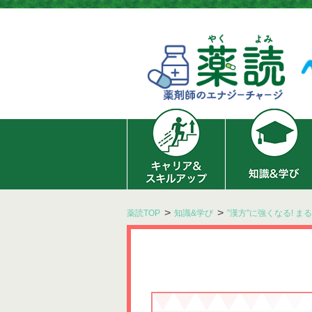
薬読TOP
知識&学び
”漢方”に強くなる! 