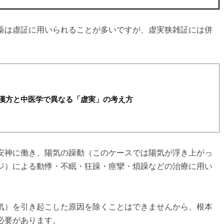
薬は虚証に用いられることが多いですが、虚実狭雑証には併
本漢方と中医学で異なる「虚実」の考え方
安神に働き、陽気の躁動（このケースでは陽気が浮き上がっ
ジ）による動悸・不眠・狂躁・痙攣・煩躁などの治療に用い
気）を引き起こした原因を除くことはできませんから、根本
必要があります。