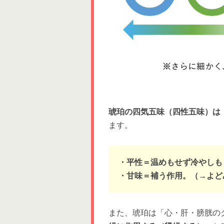
琥珀の四気五味（四性五味）は
ます。
・平性＝温めもせず冷やしも
・甘味＝補う作用。（→よど
また、琥珀は「心・肝・膀胱の