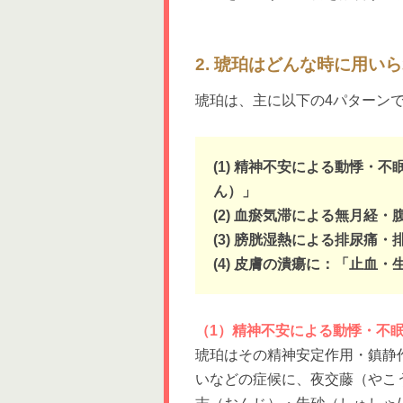
2. 琥珀はどんな時に用い
琥珀は、主に以下の4パターン
(1) 精神不安による動悸・
ん）」
(2) 血瘀気滞による無月経
(3) 膀胱湿熱による排尿痛
(4) 皮膚の潰瘍に：「止血
（1）精神不安による動悸・不
琥珀はその精神安定作用・鎮静
いなどの症候に、夜交藤（やこ