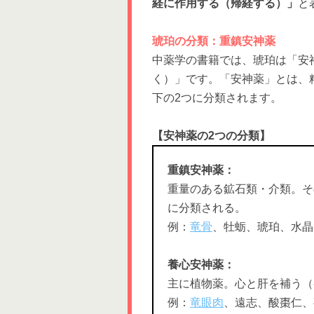
経に作用する（帰経する）」
と
琥珀の分類：重鎮安神薬
中薬学の書籍では、琥珀は「安
く）」です。「安神薬」とは、
下の2つに分類されます。
【安神薬の2つの分類】
重鎮安神薬：
重量のある鉱石類・介類。そ
に分類される。
例：
竜骨
、牡蛎、琥珀、水晶
養心安神薬：
主に植物薬。心と肝を補う（
例：
竜眼肉
、遠志、酸棗仁、