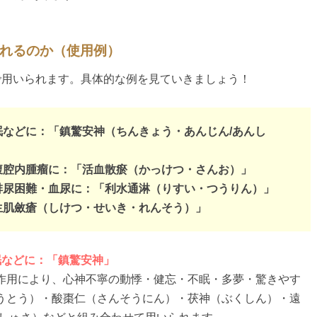
られるのか（使用例）
で用いられます。具体的な例を見ていきましょう！
不眠などに：「鎮驚安神（ちんきょう・あんじん/あんし
・腹腔内腫瘤に：「活血散瘀（かっけつ・さんお）」
・排尿困難・血尿に：「利水通淋（りすい・つうりん）」
・生肌斂瘡（しけつ・せいき・れんそう）」
眠などに：「鎮驚安神」
作用により、心神不寧の動悸・健忘・不眠・多夢・驚きやす
うとう）・酸棗仁（さんそうにん）・茯神（ぶくしん）・遠