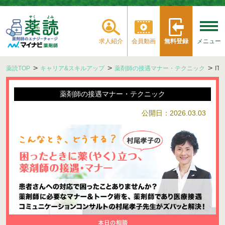
求人紹介
会員動画
無料登録
メニュー
薬読TOP
キャリア&スキルアップ
薬剤師の接遇マナー・テクニック
I
薬剤師の接遇マナー・テクニック
公開日：2026.03.03