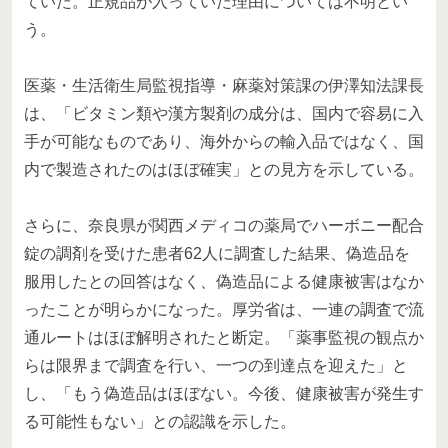
ていた。正規品が入っていた理由については不明とい
う。
医薬・生活衛生局監視指導・麻薬対策課の伊澤知法課長
は、「ビタミン類や漢方製剤の成分は、国内で容易に入
手が可能なものであり、海外からの輸入品ではなく、国
内で製造されたのはほぼ確実」との見方を示している。
さらに、奈良県が関西メディコの薬局でハーボニー配合
錠の調剤を受けた患者62人に調査した結果、偽造品を
服用したとの回答はなく、偽造品による健康被害はなか
ったことが明らかになった。厚労省は、一連の調査で流
通ルートはほぼ解明されたと断定。「薬事監視の観点か
らは限界まで調査を行い、一つの到達点を迎えた」と
し、「もう偽造品はほぼない。今後、健康被害が発生す
る可能性もない」との認識を示した。