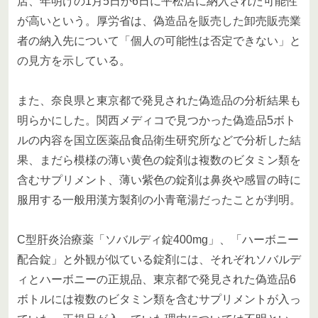
店、年明けの1月5日か6日に平松店に納入された可能性
が高いという。厚労省は、偽造品を販売した卸売販売業
者の納入先について「個人の可能性は否定できない」と
の見方を示している。
また、奈良県と東京都で発見された偽造品の分析結果も
明らかにした。関西メディコで見つかった偽造品5ボト
ルの内容を国立医薬品食品衛生研究所などで分析した結
果、まだら模様の薄い黄色の錠剤は複数のビタミン類を
含むサプリメント、薄い紫色の錠剤は鼻炎や感冒の時に
服用する一般用漢方製剤の小青竜湯だったことが判明。
C型肝炎治療薬「ソバルディ錠400mg」、「ハーボニー
配合錠」と外観が似ている錠剤には、それぞれソバルデ
ィとハーボニーの正規品、東京都で発見された偽造品6
ボトルには複数のビタミン類を含むサプリメントが入っ