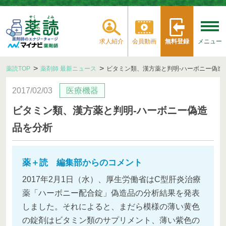
求人紹介
会員動画
無料登録
メニュー
薬読TOP
薬剤師 最新ニュース
ビタミン類、漢方薬と判明‐ハーボニー偽造
2017/02/03
医療機器
ビタミン類、漢方薬と判明‐ハーボニー偽造
品を分析
薬＋読 編集部からのコメント
2017年2月1日（水）、厚生労働省はC型肝炎治療
薬「ハーボニー配合錠」偽造品の分析結果を発表
しました。それによると、まだら模様の薄い黄色
の錠剤はビタミン類のサプリメント、薄い紫色の