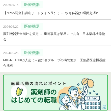
医療機器
2026/07/15
【NPhA調査】調達リードタイム長引く ～ 軟膏容器は1週間超遅れ
医療機器
2026/05/22
調剤機器安全指針を策定 ～ 重篤事案は業界内で共有 日本薬科機器協
会
医療機器
2024/02/28
MID-NET800万人超に～徳州会グループの病院追加 医薬品医療機器総
合機構