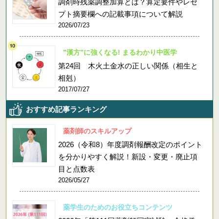
調剤時残薬調整加算とは？算定要件やレセ
プト摘要欄への記載事項について解説
2026/07/23
”漢方”に強くなる! まるわかり中医学
第24回 木火土金水の正しい関係（相生と
相剋）
2017/07/27
おすすめ記事ランキング
薬剤師のスキルアップ
2026（令和8）年度調剤報酬改定のポイント
を分かりやすく解説！新設・変更・廃止項
目と点数表
2026/05/27
薬学生のためのお役立ちコンテンツ