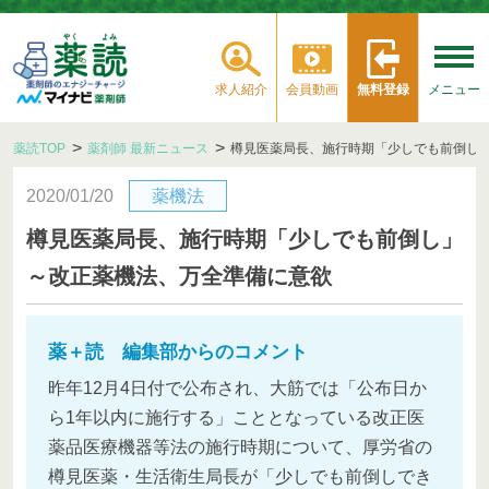
求人紹介
会員動画
無料登録
メニュー
薬読TOP
薬剤師 最新ニュース
樽見医薬局長、施行時期「少しでも前倒し
2020/01/20
薬機法
樽見医薬局長、施行時期「少しでも前倒し」
～改正薬機法、万全準備に意欲
薬＋読 編集部からのコメント
昨年12月4日付で公布され、大筋では「公布日か
ら1年以内に施行する」こととなっている改正医
薬品医療機器等法の施行時期について、厚労省の
樽見医薬・生活衛生局長が「少しでも前倒しでき