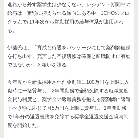
進路から外す薬学生は少なくない。レジデント期間中の
給与は一定額に抑えられる傾向にある中、JCHOのプロ
グラムでは1年次から常勤採用の給与体系が適用され
る。
伊藤氏は、「育成と待遇をパッケージにして薬剤師確保
を打ち出す。充実した卒後研修は確保と離職防止に有効
ではないか」と狙いを語る。
今年度から新規採用された薬剤師に100万円を上限に入
職時に一括貸与し、2年間勤務で全額免除する就職支度
金貸与制度と、奨学金の返還義務を抱える薬剤師に返還
すべき額に応じて月5万円を上限に貸与し、1年間勤務
で1年分の返還義務を免除する奨学金返還支援金貸与制
度を開始した。