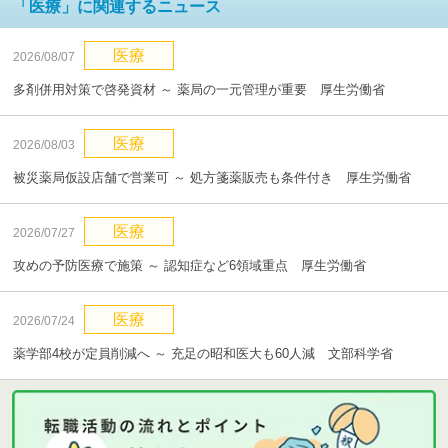
「医療」に関連するニュース
医療
2026/08/07
多剤併用対策で啓発資材 ～ 薬局の一元管理が重要 厚生労働省
医療
2026/08/03
被災薬局仮設店舗で営業可 ～ 処方箋薬販売も条件付き 厚生労働省
医療
2026/07/27
攻めの予防医療で施策 ～ 認知症など6領域重点 厚生労働省
医療
2026/07/24
薬学部4校が定員削減へ ～ 充足の昭和医大も60人減 文部科学省