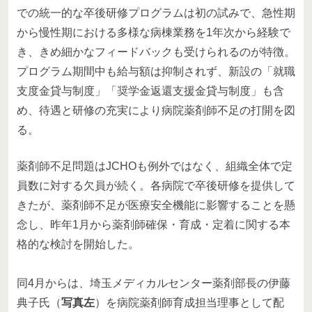
での統一的な卒後研修プログラムは初の試みで、急性期
から慢性期における多様な病棟業務を1年次から経験で
き、きめ細かなフィードバックも受けられるのが特徴。
プログラム期間中も給与額は抑制されず、新設の「就職
支度金貸与制度」「奨学金返還支援金貸与制度」も含
め、待遇と研修の充実により病院薬剤師不足の打開を図
る。
薬剤師不足問題はJCHOも例外ではなく、組織全体で定
員数に対する欠員が続く。各病院で卒後研修を提供して
きたが、薬剤師不足が医療安全機能に影響することを懸
念し、昨年1月から薬剤師確保・育成・定着に関する本
格的な検討を開始した。
同4月からは、埼玉メディカルセンター薬剤部長の伊藤
典子氏（
写真左
）を病院薬剤師育成担当理事として配