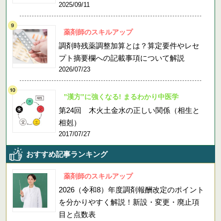
2025/09/11
薬剤師のスキルアップ
調剤時残薬調整加算とは？算定要件やレセ
プト摘要欄への記載事項について解説
2026/07/23
”漢方”に強くなる! まるわかり中医学
第24回 木火土金水の正しい関係（相生と
相剋）
2017/07/27
おすすめ記事ランキング
薬剤師のスキルアップ
2026（令和8）年度調剤報酬改定のポイント
を分かりやすく解説！新設・変更・廃止項
目と点数表