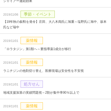
シャイアー連結効果
季節・イベント
2019/11/06
【19年秋の叙勲を発令】庄田、大八木両氏に旭重～塩野氏に旭中、坂本
氏など瑞中
薬情報
2019/11/01
「ロラタジン」第1類へ～要指導薬1成分が移行
薬情報
2019/11/01
ラニチジンの他剤切り替え、医療現場は安全性を不安視
処方せん
2019/11/01
地域支援加算の実績問題視～2割が集中率90％以上で
薬情報
2019/11/01