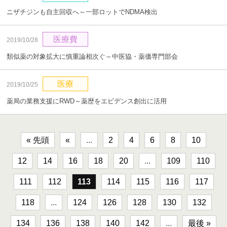
ニザチジンも自主回収へ～一部ロットでNDMA検出
医療費
2019/10/28
類似薬の対象拡大に慎重論相次ぐ～中医協・薬価専門部会
医療
2019/10/25
薬局の業務支援にRWD～薬歴をエビデンス創出に活用
« 先頭
«
...
2
4
6
8
10
12
14
16
18
20
...
109
110
111
112
113
114
115
116
117
118
...
124
126
128
130
132
134
136
138
140
142
...
最後 »