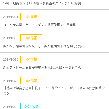
19年一般薬市場は1.8％増～鼻炎薬のスイッチOTC好調
薬情報
2019/10/31
抗てんかん薬「ラモトリギン」適正使用で注意喚起
薬情報
2019/10/30
調剤料、薬学管理料見直し～調剤報酬引下げを強く要求
薬情報
2019/10/30
新規アトピー治療薬が登場～3品目の承認・一変を了承
薬情報
2019/10/28
【感染症学会が提言】抗インフル薬「ゾフルーザ」12歳未満には慎重投
与を
薬剤師会
2019/10/28