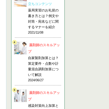
立ちコンテンツ
薬局実習のお礼状の
書き方とは？例文や
封筒・宛名などに関
するマナーを紹介
2021/11/08
薬剤師のスキルアッ
プ
自家製剤加算とは？
算定要件・点数や計
量混合調剤加算につ
いて解説
2024/06/27
薬剤師のスキルアッ
プ
感染対策向上加算と