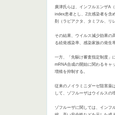
廣津氏らは、インフルエンザA（H1
index患者とし、2次感染者を
剤（ラピアクタ、タミフル、リ
その結果、ウイルス減少効果の
る続発感染率、感染家族の発生
一方、「先駆け審査指定制度」
mRNA合成の開始に関わるキャ
増殖を抑制する。
従来のノイラミニダーゼ阻害薬
して、ゾフルーザはウイルスの
ゾフルーザに関しては、インフ
縮、高い安全性などを示した成人及