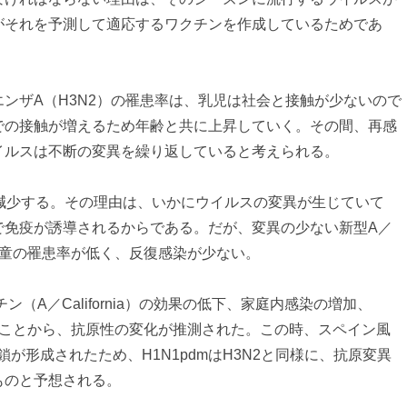
がそれを予測して適応するワクチンを作成しているためであ
ンザA（H3N2）の罹患率は、乳児は社会と接触が少ないので
での接触が増えるため年齢と共に上昇していく。その間、再感
イルスは不断の変異を繰り返していると考えられる。
減少する。その理由は、いかにウイルスの変異が生じていて
で免疫が誘導されるからである。だが、変異の少ない新型A／
、学童の罹患率が低く、反復感染が少ない。
ン（A／California）の効果の低下、家庭内感染の増加、
れたことから、抗原性の変化が推測された。この時、スペイン風
が形成されたため、H1N1pdmはH3N2と同様に、抗原変異
ものと予想される。