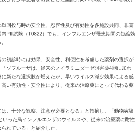
の単回投与時の安全性、忍容性及び有効性を多施設共同、非盲
PIII試験（T0822）でも、インフルエンザ罹患期間の短縮効
る。
者の初診時には効果、安全性、利便性を考慮した薬剤の選択が
、「ゾフルーザは、従来のノイラミニダーゼ阻害薬4剤に加わ
療に新たな選択肢が増えたが、早いウイルス減少効果による感
、高い有効性・安全性により、従来の治療薬にとって代わる薬
ては、十分な観察、注意が必要となる」と指摘し、「動物実験
N9といった鳥インフルエンザのウイルスや、従来の治療薬に耐性
められている」と紹介した。