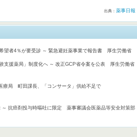
薬事日報
出典：
希望者4％が要受診 ～ 緊急避妊薬事業で報告書 厚生労働省
験支援薬局」制度化へ ～ 改正GCP省令案を公表 厚生労働省
健医療局 町田課長、「コンサータ」供給不足で
 ～ 抗癌剤投与時嘔吐に限定 薬事審議会医薬品等安全対策部