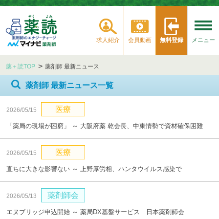
求人紹介
会員動画
無料登録
メニュー
薬＋読TOP
薬剤師 最新ニュース
薬剤師 最新ニュース一覧
医療
2026/05/15
「薬局の現場が困窮」 ～ 大阪府薬 乾会長、中東情勢で資材確保困難
医療
2026/05/15
直ちに大きな影響ない ～ 上野厚労相、ハンタウイルス感染で
薬剤師会
2026/05/13
エヌブリッジ申込開始 ～ 薬局DX基盤サービス 日本薬剤師会