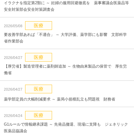
イラクナを指定第2類に ～ 妊婦の服用回避徹底を 薬事審議会医薬品等
安全対策部会安全対策調査会
医療
2026/05/08
要改善学部あれば「不適合」 ～ 大学評価、薬学部にも影響 文部科学
省作業部会
医療
2026/04/27
【厚労省】製造管理者に薬剤師追加 ～ 生物由来製品の保管で 厚生労
働省
医療
2026/04/27
薬学部定員の大幅削減要求 ～ 薬局小規模乱立も問題視 財務省
医療
2026/04/24
G1ルールで情報継承課題 ～ 先発品撤退、現場に支障も ジェネリック
医薬品協議会