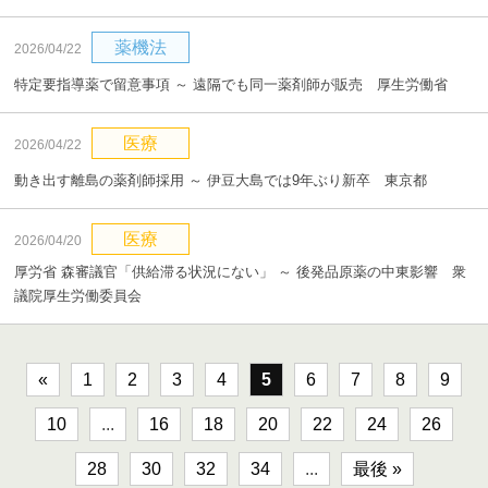
薬機法
2026/04/22
特定要指導薬で留意事項 ～ 遠隔でも同一薬剤師が販売 厚生労働省
医療
2026/04/22
動き出す離島の薬剤師採用 ～ 伊豆大島では9年ぶり新卒 東京都
医療
2026/04/20
厚労省 森審議官「供給滞る状況にない」 ～ 後発品原薬の中東影響 衆
議院厚生労働委員会
«
1
2
3
4
5
6
7
8
9
10
...
16
18
20
22
24
26
28
30
32
34
...
最後 »