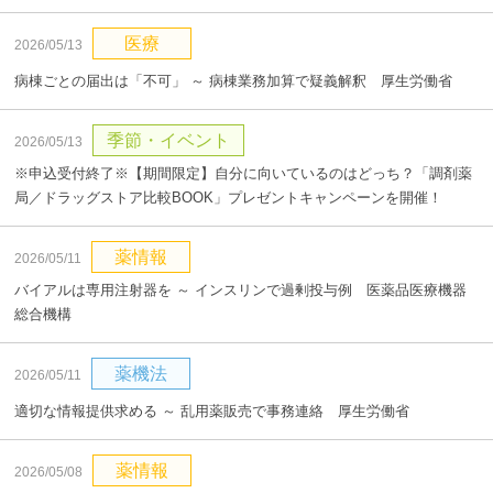
医療
2026/05/13
病棟ごとの届出は「不可」 ～ 病棟業務加算で疑義解釈 厚生労働省
季節・イベント
2026/05/13
※申込受付終了※【期間限定】自分に向いているのはどっち？「調剤薬
局／ドラッグストア比較BOOK」プレゼントキャンペーンを開催！
薬情報
2026/05/11
バイアルは専用注射器を ～ インスリンで過剰投与例 医薬品医療機器
総合機構
薬機法
2026/05/11
適切な情報提供求める ～ 乱用薬販売で事務連絡 厚生労働省
薬情報
2026/05/08