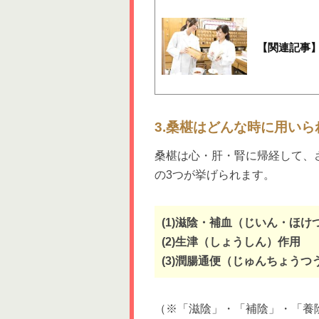
【関連記事
3.桑椹はどんな時に用い
桑椹は心・肝・腎に帰経して、
の3つが挙げられます。
(1)滋陰・補血（じいん・ほけ
(2)生津（しょうしん）作用
(3)潤腸通便（じゅんちょうつ
（※「滋陰」・「補陰」・「養