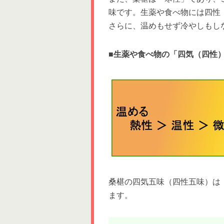
味です。生薬や食べ物には四性
さらに、温めもせず冷やしもし
■生薬や食べ物の「四気（四
桑椹の四気五味（四性五味）は
ます。