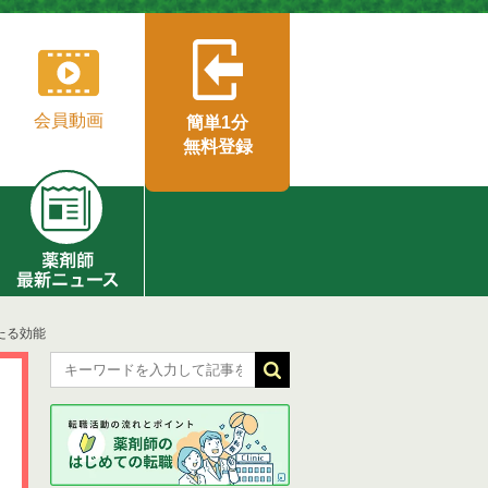
会員動画
簡単1分
無料登録
たる効能