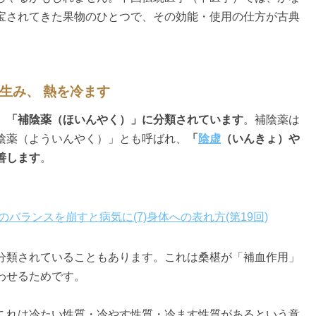
宝されてきた果物のひとつで、その効能・使用の仕方が古典
を生み、 熱を冷ます
、「補陰薬（ほいんやく）」に分類されています
。補陰薬は
陰薬（よういんやく）」とも呼ばれ、
「
陰虚
（いんきょ）や
善します
。
バランスを崩すと病気に(7)身体への表れ方(第19回)
分類されていることもあります。これは桑椹が「補血作用」
わせるためです。
これは冷たい性質・冷やす性質・冷ます性質があるという意