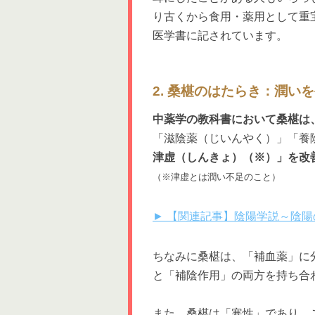
り古くから食用・薬用として重
医学書に記されています。
2. 桑椹のはたらき：潤い
中薬学の教科書において桑椹は
「滋陰薬（じいんやく）」「養
津虚（しんきょ）（※）」を改
（※津虚とは潤い不足のこと）
► 【関連記事】陰陽学説～陰陽の
ちなみに桑椹は、「補血薬」に
と「補陰作用」の両方を持ち合
また、桑椹は「寒性」であり、