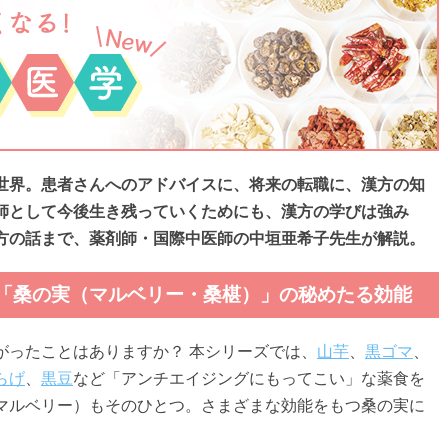
世界。患者さんへのアドバイスに、将来の転職に、漢方の知
師として今後生き残っていくためにも、漢方の学びは強み
方の話まで、薬剤師・国際中医師の中垣亜希子先生が解説。
ド「桑の実（マルベリー・桑椹）」の秘めたる効能
がったことはありますか？ 本シリーズでは、
山芋
、
黒ゴマ
、
らげ
、
黒豆
など「アンチエイジングにもってこい」な薬食を
マルベリー）もそのひとつ。さまざまな効能をもつ桑の実に