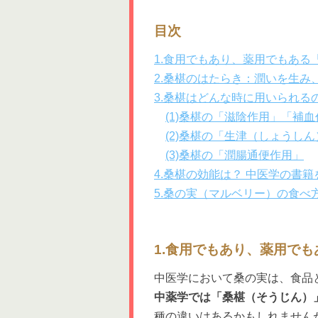
目次
1.食用でもあり、薬用でもある
2.桑椹のはたらき：潤いを生み
3.桑椹はどんな時に用いられる
(1)桑椹の「滋陰作用」「補
(2)桑椹の「生津（しょうし
(3)桑椹の「潤腸通便作用」
4.桑椹の効能は？ 中医学の書
5.桑の実（マルベリー）の食べ
1.食用でもあり、薬用で
中医学において桑の実は、食品
中薬学では「桑椹（そうじん）
種の違いはあるかもしれません