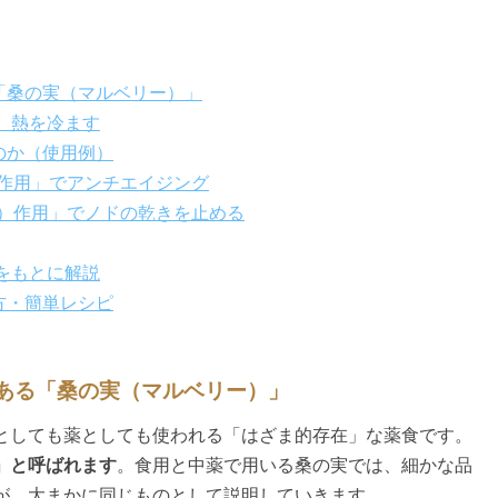
「桑の実（マルベリー）」
、 熱を冷ます
のか（使用例）
血作用」でアンチエイジング
ん）作用」でノドの乾きを止める
籍をもとに解説
方・簡単レシピ
もある「桑の実（マルベリー）」
としても薬としても使われる「はざま的存在」な薬食です。
」と呼ばれます
。食用と中薬で用いる桑の実では、細かな品
が、大まかに同じものとして説明していきます。