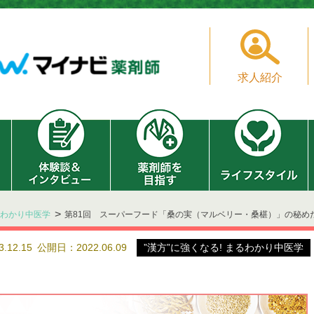
求人紹介
まるわかり中医学
第81回 スーパーフード「桑の実（マルベリー・桑椹）」の秘め
.12.15
公開日：2022.06.09
”漢方”に強くなる! まるわかり中医学