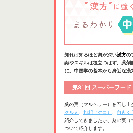
知れば知るほど奥が深い
漢方
の
識やスキルは役立つはず。薬剤
に。中医学の基本から身近な漢
第81回 スーパーフー
桑の実（マルベリー）を召し上
クルミ
、
枸杞（クコ）
、
白きく
紹介してきましたが、桑の実（
ついて紹介します。