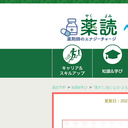
薬読TOP
知識&学び
”漢方”に強くなる! 
更新日：2023