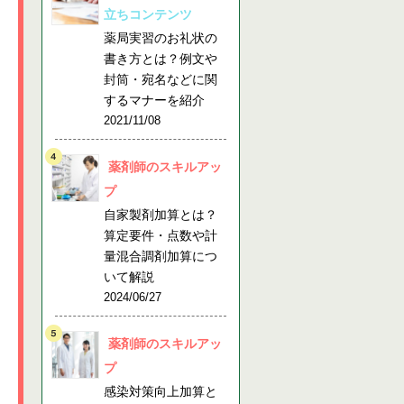
立ちコンテンツ
薬局実習のお礼状の
書き方とは？例文や
封筒・宛名などに関
するマナーを紹介
2021/11/08
薬剤師のスキルアッ
プ
自家製剤加算とは？
算定要件・点数や計
量混合調剤加算につ
いて解説
2024/06/27
薬剤師のスキルアッ
プ
感染対策向上加算と