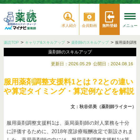
求人紹介
会員動画
無料登録
メニュー
薬読TOP
キャリア&スキルアップ
薬剤師のスキルアップ
服用薬剤調整
薬剤師のスキルアップ
更新日：2026.05.29
公開日：2024.08.16
服用薬剤調整支援料1とは？2との違い
や算定タイミング・算定例などを解説
文：秋谷侭美（薬剤師ライター）
服用薬剤調整支援料1は、薬局薬剤師の対人業務を十分
に評価するために、2018年度診療報酬改定で新設されま
した。薬局薬剤師の中には、服用薬剤調整支援料1は算