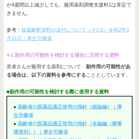
が4週間以上減少しても、服用薬剤調整支援料1は算定で
きません。
参考：
疑義解釈資料の送付について（その1）令和2年3
月31日｜厚生労働省
4-2.副作用の可能性を検討する場合に活用する資料
患者さんが服用する薬剤について、
副作用の可能性があ
る場合は、以下の資料を参考にする
こととしています。
■副作用の可能性を検討する際に使用する資料
●
高齢者の医薬品適正使用の指針（総論編）｜厚
生労働省
●
高齢者の医薬品適正使用の指針（各論編（療養
環境別））｜厚生労働省