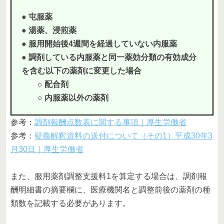
● 屯服薬
● 湯薬、浸煎薬
● 服用開始後4週間を経過していない内服薬
● 調剤している内服薬と同一薬効分類の有効成分
を含む以下の薬剤に変更した場合
○ 配合剤
○ 内服薬以外の薬剤
参考：
調剤報酬点数表に関する事項｜厚生労働省
参考：
疑義解釈資料の送付について（その1）平成30年3
月30日｜厚生労働省
また、服用薬剤調整支援料1を算定する場合は、調剤報
酬明細書の摘要欄に、医療機関名と調整前後の薬剤の種
類数を記載する必要があります。